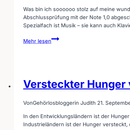
Was bin ich soooooo stolz auf meine wunde
Abschlussprüfung mit der Note 1,0 abges
Spezialfach ist Musik – sie kann auch Klav
Mit
Mehr lesen
Abschluss-
Note
1,0
zur
Sonderpädagogin
Versteckter Hunger 
für
hörgeschädigte
Von
Gehörlosbloggerin Judith
21. Septembe
Kinder
In den Entwicklungsländern ist der Hunger
Industrieländern ist der Hunger versteckt,