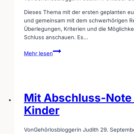
Dieses Thema mit der ersten geplanten eur
und gemeinsam mit dem schwerhörigen Regi
Überlegungen, Kriterien und die Möglichk
Schluss anschauen. Es…
1.
Mehr lesen
europäische
Gebärdensprach-
Universität
in
Bad
Mit Abschluss-Note 
Kreuznach
Kinder
geplant
Von
Gehörlosbloggerin Judith
29. Septemb