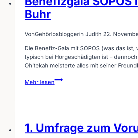
Benefizgala SOPOS i
Buhr
Von
Gehörlosbloggerin Judith
22. Novembe
Die Benefiz-Gala mit SOPOS (was das ist, w
typisch bei Hörgeschädigten ist – dennoch
Ohitekah meisterte alles mit seiner Freundl
Benefizgala
Mehr lesen
SOPOS
in
Bad
Kreuznach
–
1. Umfrage zum Voru
mit