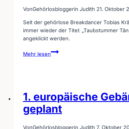
Video
Von
Gehörlosbloggerin Judith
21. Oktober 
von
Christopher
Seit der gehörlose Breakdancer Tobias Krä
Buhr
immer wieder der Titel: „Taubstummer Tänze
angeklickt werden.
1.
Mehr lesen
Umfrage
zum
Vorurteil
–
Begriff
1. europäische Gebä
„Taubstumm“
geplant
Von
Gehörlosbloggerin Judith
7. Oktober 2