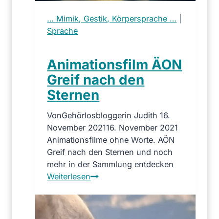
r
l
e
o
… Mimik, Gestik, Körpersprache …
|
i
s
Sprache
n
,
e
a
Animationsfilm ÄON
g
b
e
e
Greif nach den
h
r
Sternen
ö
n
r
i
Von
Gehörlosbloggerin Judith
16.
l
c
November 2021
16. November 2021
o
h
Animationsfilme ohne Worte. AÖN
s
t
Greif nach den Sternen und noch
e
s
mehr in der Sammlung entdecken
M
p
A
Weiterlesen
u
r
n
t
a
i
t
c
m