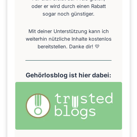
oder er wird durch einen Rabatt
l
sogar noch günstiger.
n
u
t
Mit deiner Unterstützung kann ich
z
weiterhin nützliche Inhalte kostenlos
e
bereitstellen. Danke dir! 💛
n
s
o
Gehörlosblog ist hier dabei:
l
l
t
e
s
t