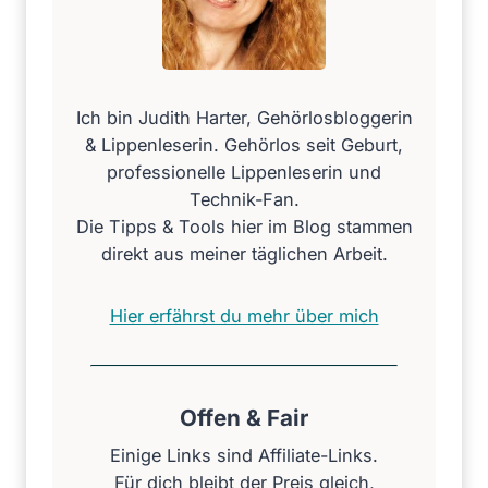
,
w
a
r
Ich bin Judith Harter, Gehörlosbloggerin
u
& Lippenleserin. Gehörlos seit Geburt,
m
professionelle Lippenleserin und
d
Technik-Fan.
u
Die Tipps & Tools hier im Blog stammen
B
direkt aus meiner täglichen Arbeit.
l
o
Hier erfährst du mehr über mich
g
2
S
o
Offen & Fair
c
Einige Links sind Affiliate-Links.
i
Für dich bleibt der Preis gleich,
a