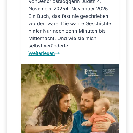
Von
Gehörlosbloggerin Judith
4.
November 2025
4. November 2025
Ein Buch, das fast nie geschrieben
worden wäre. Die wahre Geschichte
hinter Nur noch zehn Minuten bis
Mitternacht. Und wie sie mich
selbst veränderte.
M
Weiterlesen
e
i
n
W
e
g
z
u
„
N