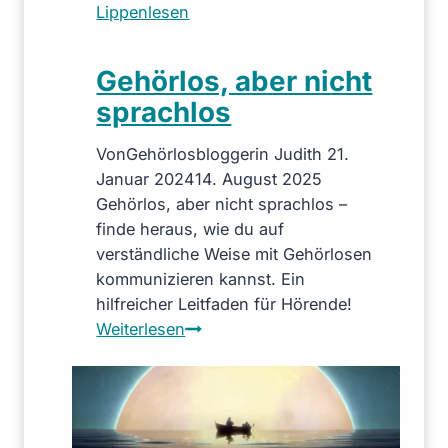
Lippenlesen
n
g
Gehörlos, aber nicht
d
e
sprachlos
r
W
Von
Gehörlosbloggerin Judith
21.
e
Januar 2024
14. August 2025
l
Gehörlos, aber nicht sprachlos –
t
finde heraus, wie du auf
:
verständliche Weise mit Gehörlosen
F
kommunizieren kannst. Ein
i
hilfreicher Leitfaden für Hörende!
l
G
Weiterlesen
m
e
ü
h
b
ö
e
r