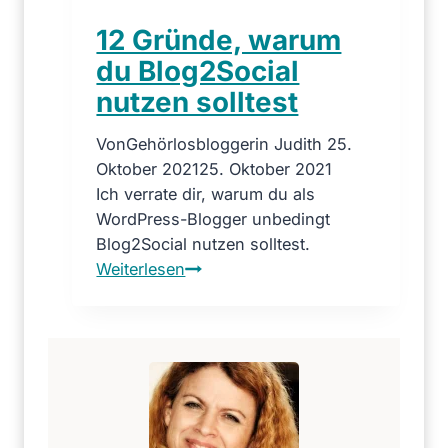
b
12 Gründe, warum
ä
du Blog2Social
r
nutzen solltest
u
n
Von
Gehörlosbloggerin Judith
25.
d
Oktober 2021
25. Oktober 2021
E
Ich verrate dir, warum du als
i
WordPress-Blogger unbedingt
c
Blog2Social nutzen solltest.
h
1
Weiterlesen
h
2
ö
G
r
r
n
ü
c
n
h
d
e
e
n