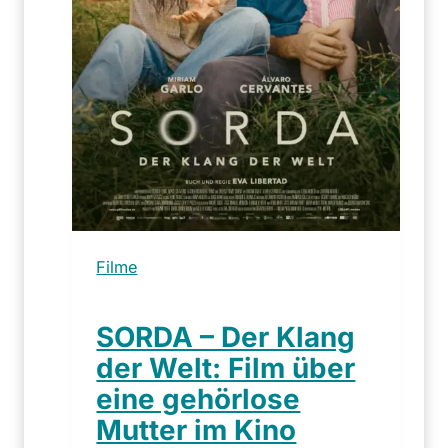
u
r
n
o
c
h
z
e
h
n
M
Filme
i
n
SORDA – Der Klang
u
t
der Welt: Film über
e
eine gehörlose
n
Mutter im Kino
b