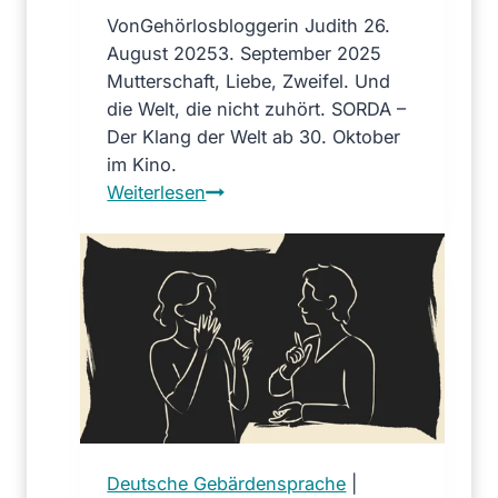
i
Von
Gehörlosbloggerin Judith
26.
s
August 2025
3. September 2025
M
Mutterschaft, Liebe, Zweifel. Und
i
die Welt, die nicht zuhört. SORDA –
t
Der Klang der Welt ab 30. Oktober
t
im Kino.
e
S
Weiterlesen
r
O
n
R
a
D
c
A
h
–
t
D
“
e
r
K
l
Deutsche Gebärdensprache
|
a