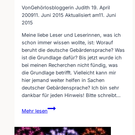
Von
Gehörlosbloggerin Judith
19. April
2009
11. Juni 2015
Aktualisiert am
11. Juni
2015
Meine liebe Leser und Leserinnen, was ich
schon immer wissen wollte, ist: Worauf
beruht die deutsche Gebärdensprache? Was
ist die Grundlage dafür? Bis jetzt wurde ich
bei meinen Recherchen nicht fündig, was
die Grundlage betrifft. Vielleicht kann mir
hier jemand weiter helfen in Sachen
deutscher Gebärdensprache? Ich bin sehr
dankbar für jeden Hinweis! Bitte schreibt…
Worauf
Mehr lesen
beruht
die
deutsche