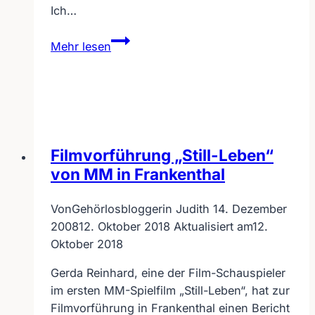
Ich…
Online-
Mehr lesen
Umfrage
für
Theater-
Aufführungen
für
Hörgeschädigte
Filmvorführung „Still-Leben“
von MM in Frankenthal
Von
Gehörlosbloggerin Judith
14. Dezember
2008
12. Oktober 2018
Aktualisiert am
12.
Oktober 2018
Gerda Reinhard, eine der Film-Schauspieler
im ersten MM-Spielfilm „Still-Leben“, hat zur
Filmvorführung in Frankenthal einen Bericht