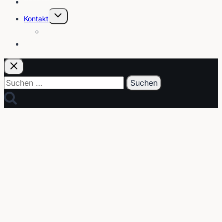
Tutorials
Untermenü
Kontakt
umschalten
Über
E-Post
Suchen
nach: