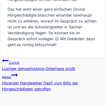
Das hat wohl einen ganz einfachen Grund:
Hörgeschädigte brauchen einander überhaupt
nicht zu erklären, worauf im Gespräch zu achten
ist und wo die Schwierigkeiten in Sachen
Verständigung liegen. So können sie im
Gespräch sofort loslegen 😉 Mit Gebärden dazu
geht es richtig blitzschnell!
Zurück
Lustiger gehoerlosblog-Osterhase grüßt
Beitragsnavigation
Weiter
Hörender Handwerker (fast) vom Blitz der
Hörgeschädigten getroffen