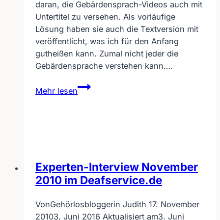
daran, die Gebärdensprach-Videos auch mit
Untertitel zu versehen. Als vorläufige
Lösung haben sie auch die Textversion mit
veröffentlicht, was ich für den Anfang
gutheißen kann. Zumal nicht jeder die
Gebärdensprache verstehen kann….
Bundesministerium
Mehr lesen
für
Finanzen
macht
Videobeiträge
für
Gehörlose
Experten-Interview November
2010 im Deafservice.de
Von
Gehörlosbloggerin Judith
17. November
2010
3. Juni 2016
Aktualisiert am
3. Juni