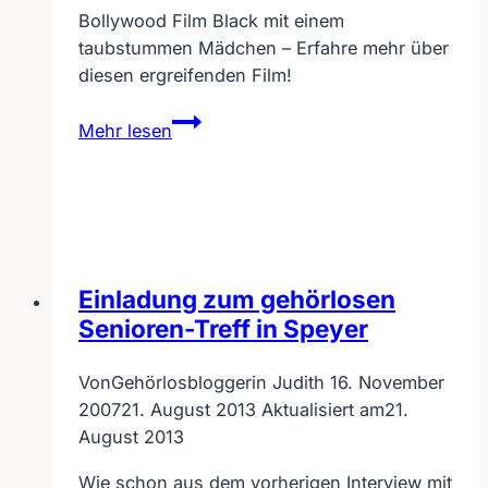
Bollywood Film Black mit einem
taubstummen Mädchen – Erfahre mehr über
diesen ergreifenden Film!
Bollywood
Mehr lesen
Film
BLACK
mit
einem
taubstummen
Mädchen
Einladung zum gehörlosen
Senioren-Treff in Speyer
Von
Gehörlosbloggerin Judith
16. November
2007
21. August 2013
Aktualisiert am
21.
August 2013
Wie schon aus dem vorherigen Interview mit