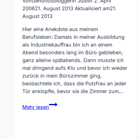
Von
Gehörlosbloggerin Judith
2. April
2006
21. August 2013
Aktualisiert am
21.
August 2013
Hier eine Anekdote aus meinem
Berufsleben: Damals in meiner Ausbildung
als Industriekauffrau bin ich an einem
Abend besonders lang im Büro geblieben,
ganz alleine spätabends. Dann musste ich
mal dringend aufs Klo und bevor ich wieder
zurück in mein Bürozimmer ging,
beobachtete ich, dass die Putzfrau an jeder
Tür anklopfte, bevor sie die Zimmer zum…
Hey,
Mehr lesen
sind
Sie
taub???