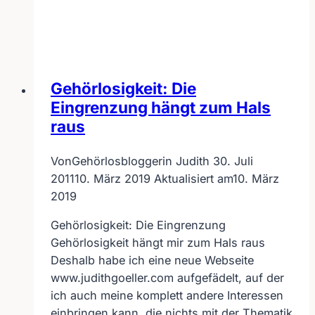
dem
Klo
Gehörlosigkeit: Die
Eingrenzung hängt zum Hals
raus
Von
Gehörlosbloggerin Judith
30. Juli
2011
10. März 2019
Aktualisiert am
10. März
2019
Gehörlosigkeit: Die Eingrenzung
Gehörlosigkeit hängt mir zum Hals raus
Deshalb habe ich eine neue Webseite
www.judithgoeller.com aufgefädelt, auf der
ich auch meine komplett andere Interessen
einbringen kann, die nichts mit der Thematik