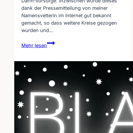
Darm-Vorsorge. Inzwischen wurde dieses
dank der Pressemitteilung von meiner
Namensvetterin im Internet gut bekannt
gemacht, so dass weitere Kreise gezogen
wurden und…
Den
Mehr lesen
Regisseur
hinterher
schieben
–
März
ist
Darm-
Monat