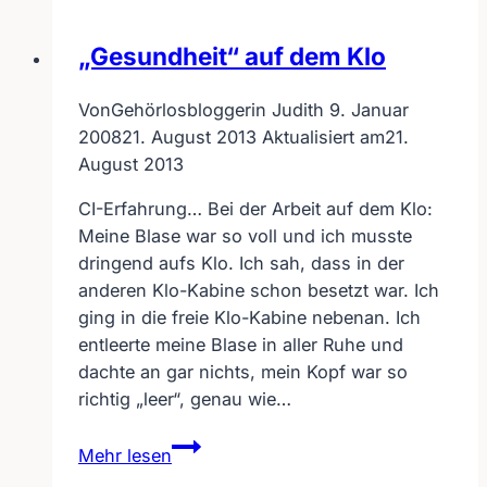
„Gesundheit“ auf dem Klo
Von
Gehörlosbloggerin Judith
9. Januar
2008
21. August 2013
Aktualisiert am
21.
August 2013
CI-Erfahrung… Bei der Arbeit auf dem Klo:
Meine Blase war so voll und ich musste
dringend aufs Klo. Ich sah, dass in der
anderen Klo-Kabine schon besetzt war. Ich
ging in die freie Klo-Kabine nebenan. Ich
entleerte meine Blase in aller Ruhe und
dachte an gar nichts, mein Kopf war so
richtig „leer“, genau wie…
„Gesundheit“
Mehr lesen
auf