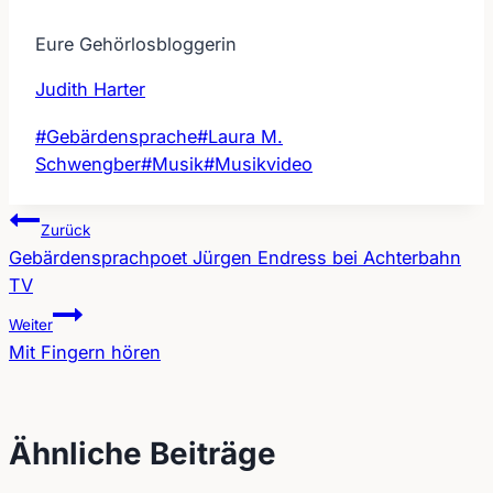
Eure Gehörlosbloggerin
Judith Harter
Schlagworte:
#
Gebärdensprache
#
Laura M.
Schwengber
#
Musik
#
Musikvideo
Zurück
Gebärdensprachpoet Jürgen Endress bei Achterbahn
Beitragsnavigation
TV
Weiter
Mit Fingern hören
Ähnliche Beiträge