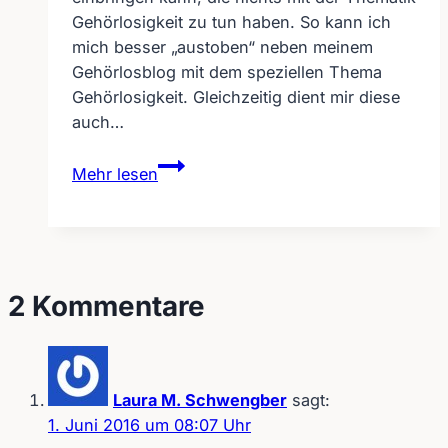
Gehörlosigkeit zu tun haben. So kann ich
mich besser „austoben“ neben meinem
Gehörlosblog mit dem speziellen Thema
Gehörlosigkeit. Gleichzeitig dient mir diese
auch…
Gehörlosigkeit:
Mehr lesen
Die
Eingrenzung
hängt
zum
Hals
2 Kommentare
raus
Laura M. Schwengber
sagt:
1. Juni 2016 um 08:07 Uhr