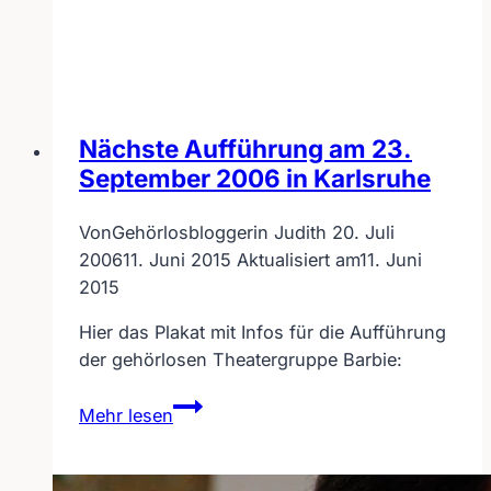
in
Bad
Kreuznach
–
mit
Nächste Aufführung am 23.
Video
September 2006 in Karlsruhe
von
Christopher
Von
Gehörlosbloggerin Judith
20. Juli
Buhr
2006
11. Juni 2015
Aktualisiert am
11. Juni
2015
Hier das Plakat mit Infos für die Aufführung
der gehörlosen Theatergruppe Barbie:
Nächste
Mehr lesen
Aufführung
am
23.