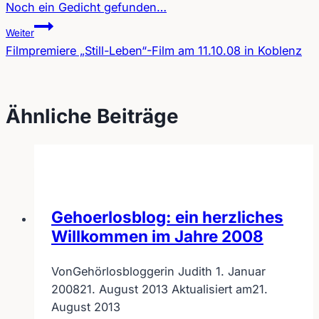
Noch ein Gedicht gefunden…
Beitragsnavigation
Weiter
Filmpremiere „Still-Leben“-Film am 11.10.08 in Koblenz
Ähnliche Beiträge
Gehoerlosblog: ein herzliches
Willkommen im Jahre 2008
Von
Gehörlosbloggerin Judith
1. Januar
2008
21. August 2013
Aktualisiert am
21.
August 2013