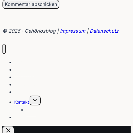
© 2026 · Gehörlosblog |
Impressum
|
Datenschutz
Blog
Interviews
Gebärden
Lippenleser
Tutorials
Untermenü
Kontakt
umschalten
Über
E-Post