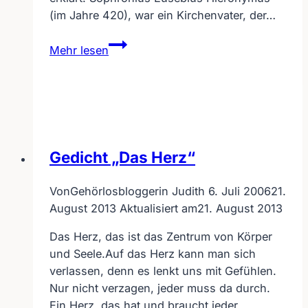
(im Jahre 420), war ein Kirchenvater, der…
Notruf
Mehr lesen
für
Gehörlose
und
Schwerhörige
–
Projekt
Gedicht „Das Herz“
Hieron
Von
Gehörlosbloggerin Judith
6. Juli 2006
21.
August 2013
Aktualisiert am
21. August 2013
Das Herz, das ist das Zentrum von Körper
und Seele.Auf das Herz kann man sich
verlassen, denn es lenkt uns mit Gefühlen.
Nur nicht verzagen, jeder muss da durch.
Ein Herz, das hat und braucht jeder