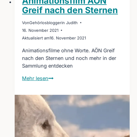
Animationsfilm ÄON
Greif nach den Sternen
Von
Gehörlosbloggerin Judith
16. November 2021
Aktualisiert am
16. November 2021
Animationsfilme ohne Worte. AÖN Greif
nach den Sternen und noch mehr in der
Sammlung entdecken
Animationsfilm
Mehr lesen
ÄON
Greif
nach
den
Sternen