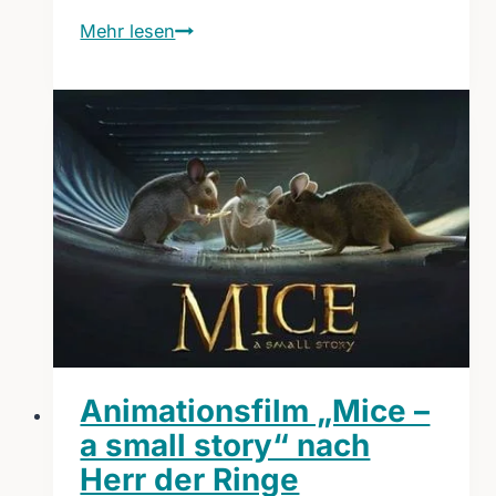
Schnell
Mehr lesen
gebärden
dank
schnellsten
Robotern
Animationsfilm „Mice –
a small story“ nach
Herr der Ringe