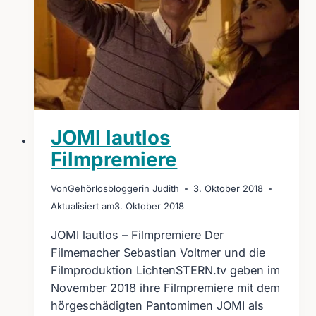
von
Compagnie
Augenmusik
JOMI lautlos
Filmpremiere
Von
Gehörlosbloggerin Judith
3. Oktober 2018
Aktualisiert am
3. Oktober 2018
JOMI lautlos – Filmpremiere Der
Filmemacher Sebastian Voltmer und die
Filmproduktion LichtenSTERN.tv geben im
November 2018 ihre Filmpremiere mit dem
hörgeschädigten Pantomimen JOMI als