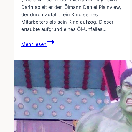
Darin spielt er den Ölmann Daniel Plainview,
der durch Zufall… ein Kind seines
Mitarbeiters als sein Kind aufzog. Dieser
ertaubte aufgrund eines Öl-Unfalles…
Schon
Mehr lesen
wieder
ein
Tauber
in
einem
Film