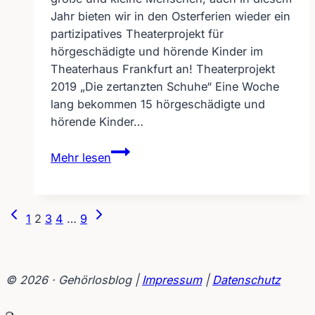
Jahr bieten wir in den Osterferien wieder ein
partizipatives Theaterprojekt für
hörgeschädigte und hörende Kinder im
Theaterhaus Frankfurt an! Theaterprojekt
2019 „Die zertanzten Schuhe“ Eine Woche
lang bekommen 15 hörgeschädigte und
hörende Kinder…
Theaterprojekt
Mehr lesen
2019
Wir
können
Seitennavigation
Vorherige
Nächste
1
2
3
4
…
9
alles
Seite
Seite
–
von
Compagnie
© 2026 · Gehörlosblog |
Impressum
|
Datenschutz
Augenmusik