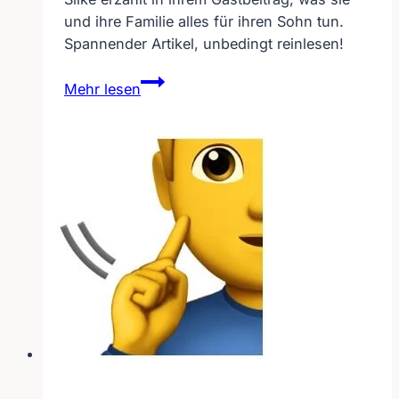
und ihre Familie alles für ihren Sohn tun.
Spannender Artikel, unbedingt reinlesen!
Silkes
Mehr lesen
Sohn
nutzt
als
Autist
die
Gebärdensprache