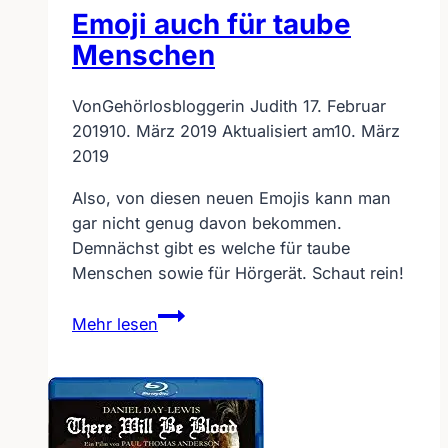
Emoji auch für taube
Menschen
Von
Gehörlosbloggerin Judith
17. Februar
2019
10. März 2019
Aktualisiert am
10. März
2019
Also, von diesen neuen Emojis kann man
gar nicht genug davon bekommen.
Demnächst gibt es welche für taube
Menschen sowie für Hörgerät. Schaut rein!
Emoji
Mehr lesen
auch
für
taube
Menschen