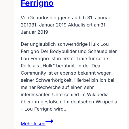
Ferrigno
Von
Gehörlosbloggerin Judith
31. Januar
2019
31. Januar 2019
Aktualisiert am
31.
Januar 2019
Der unglaublich schwerhörige Hulk Lou
Ferrigno Der Bodybuilder und Schauspieler
Lou Ferrigno ist in erster Linie für seine
Rolle als „Hulk“ berühmt. In der Deaf-
Community ist er ebenso bekannt wegen
seiner Schwerhörigkeit. Hierbei bin ich bei
meiner Recherche auf einen sehr
interessanten Unterschied im Wikipedia
über ihn gestoßen. Im deutschen Wikipedia
– Lou Ferrigno wird…
Der
Mehr lesen
unglaublich