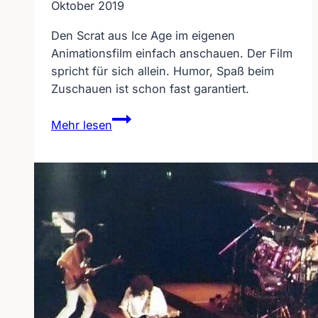
Oktober 2019
Den Scrat aus Ice Age im eigenen
Animationsfilm einfach anschauen. Der Film
spricht für sich allein. Humor, Spaß beim
Zuschauen ist schon fast garantiert.
Scrat
Mehr lesen
aus
Ice
Age
im
eigenen
Animationsfilm