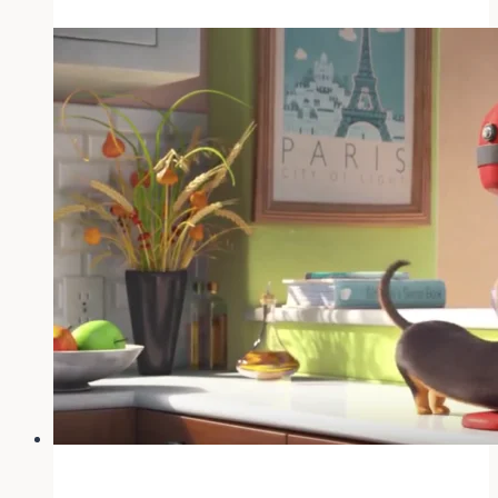
–
Programm
mit
Gebärdensprachdolmetscher