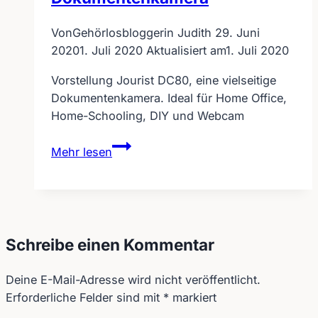
Von
Gehörlosbloggerin Judith
29. Juni
2020
1. Juli 2020
Aktualisiert am
1. Juli 2020
Vorstellung Jourist DC80, eine vielseitige
Dokumentenkamera. Ideal für Home Office,
Home-Schooling, DIY und Webcam
Jourist
Mehr lesen
DC80
–
So
nutze
ich
Schreibe einen Kommentar
die
Dokumentenkamera
Deine E-Mail-Adresse wird nicht veröffentlicht.
Erforderliche Felder sind mit
*
markiert