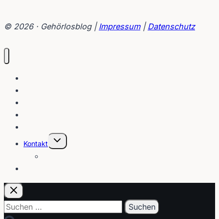
© 2026 · Gehörlosblog |
Impressum
|
Datenschutz
Blog
Interviews
Gebärden
Lippenleser
Tutorials
Untermenü
Kontakt
umschalten
Über
E-Post
Suchen
nach: