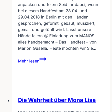
anpacken und feiern Seid Ihr dabei, wenn
bei diesem Handfest am 28.04. und
29.04.2018 in Berlin mit den Händen
gesprochen, geformt, gebaut, musiziert,
gemalt und gefühlt wird. Lasst unsere
Hände feiern 🙂 Einladung zum MANOS –
alles handgemacht – Das Handfest – von
Marion Gusella: Heute möchten wir Sie…
Handfest
Mehr lesen
–
lass
die
Hände
sprechen,
anpacken
Die Wahrheit über Mona Lisa
und
feiern