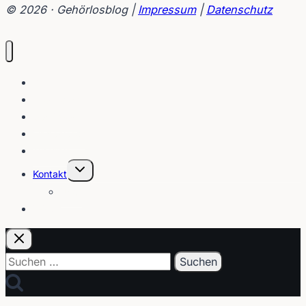
© 2026 · Gehörlosblog |
Impressum
|
Datenschutz
Blog
Interviews
Gebärden
Lippenleser
Tutorials
Untermenü
Kontakt
umschalten
Über
E-Post
Suchen
nach: