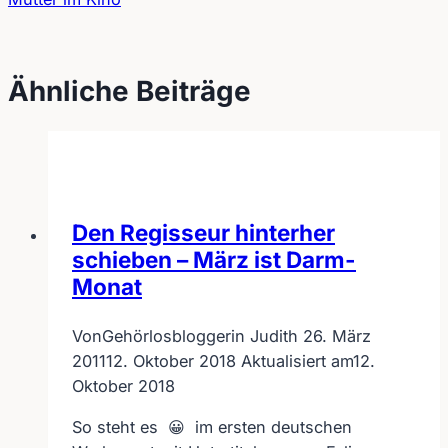
Beitragsnavigation
Ähnliche Beiträge
Den Regisseur hinterher
schieben – März ist Darm-
Monat
Von
Gehörlosbloggerin Judith
26. März
2011
12. Oktober 2018
Aktualisiert am
12.
Oktober 2018
So steht es 😀 im ersten deutschen