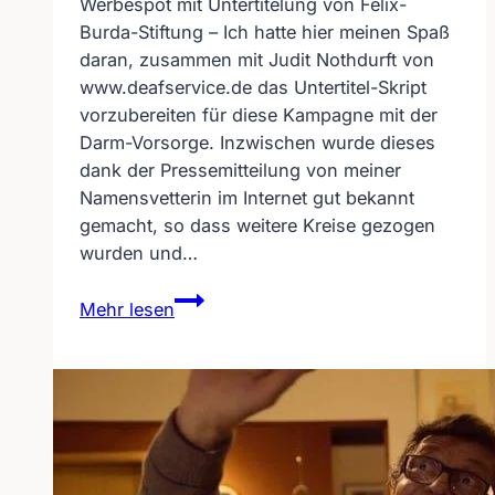
Werbespot mit Untertitelung von Felix-
Burda-Stiftung – Ich hatte hier meinen Spaß
daran, zusammen mit Judit Nothdurft von
www.deafservice.de das Untertitel-Skript
vorzubereiten für diese Kampagne mit der
Darm-Vorsorge. Inzwischen wurde dieses
dank der Pressemitteilung von meiner
Namensvetterin im Internet gut bekannt
gemacht, so dass weitere Kreise gezogen
wurden und…
Den
Mehr lesen
Regisseur
hinterher
schieben
–
März
ist
Darm-