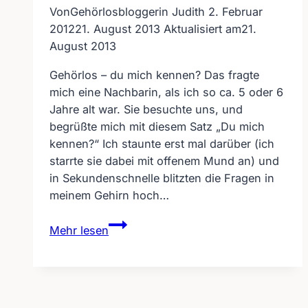
Von
Gehörlosbloggerin Judith
2. Februar
2012
21. August 2013
Aktualisiert am
21.
August 2013
Gehörlos – du mich kennen? Das fragte
mich eine Nachbarin, als ich so ca. 5 oder 6
Jahre alt war. Sie besuchte uns, und
begrüßte mich mit diesem Satz „Du mich
kennen?“ Ich staunte erst mal darüber (ich
starrte sie dabei mit offenem Mund an) und
in Sekundenschnelle blitzten die Fragen in
meinem Gehirn hoch…
Gehörlos
Mehr lesen
–
du
mich
kennen?