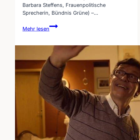
Barbara Steffens, Frauenpolitische
Sprecherin, Bündnis Grüne) –…
Bericht
Mehr lesen
über
den
Girls
Day
2010
im
Landtag
NRW
(1)