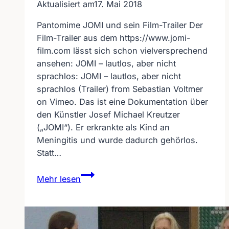
Aktualisiert am
17. Mai 2018
Pantomime JOMI und sein Film-Trailer Der
Film-Trailer aus dem https://www.jomi-
film.com lässt sich schon vielversprechend
ansehen: JOMI – lautlos, aber nicht
sprachlos: JOMI – lautlos, aber nicht
sprachlos (Trailer) from Sebastian Voltmer
on Vimeo. Das ist eine Dokumentation über
den Künstler Josef Michael Kreutzer
(„JOMI“). Er erkrankte als Kind an
Meningitis und wurde dadurch gehörlos.
Statt…
Pantomime
Mehr lesen
JOMI
und
sein
JOMI-