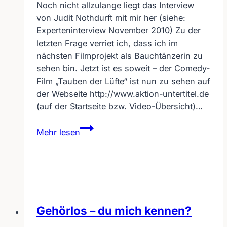
Noch nicht allzulange liegt das Interview
von Judit Nothdurft mit mir her (siehe:
Experteninterview November 2010) Zu der
letzten Frage verriet ich, dass ich im
nächsten Filmprojekt als Bauchtänzerin zu
sehen bin. Jetzt ist es soweit – der Comedy-
Film „Tauben der Lüfte“ ist nun zu sehen auf
der Webseite http://www.aktion-untertitel.de
(auf der Startseite bzw. Video-Übersicht)…
Film
Mehr lesen
„Tauben
der
Lüfte“
auf
Aktion
Untertitel
Gehörlos – du mich kennen?
veröffentlicht