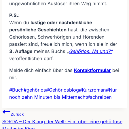
ungewöhnlichen Auslöser ihren Weg nimmt.
P.S.:
Wenn du
lustige oder nachdenkliche
persönliche Geschichten
hast, die zwischen
Gehörlosen, Schwerhörigen und Hörenden
passiert sind, freue ich mich, wenn ich sie in der
3. Auflage
meines Buchs
„
Gehörlos. Na und?“
veröffentlichen darf.
Melde dich einfach über das
Kontaktformular
bei
mir.
Schlagworte:
#
Buch
#
gehörlos
#
Gehörlosblog
#
Kurzroman
#
Nur
noch zehn Minuten bis Mitternacht
#
schreiben
Zurück
SORDA – Der Klang der Welt: Film über eine gehörlose
Mutter im Kino