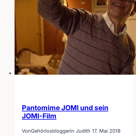
Monat
Pantomime JOMI und sein
JOMI-Film
Von
Gehörlosbloggerin Judith
17. Mai 2018