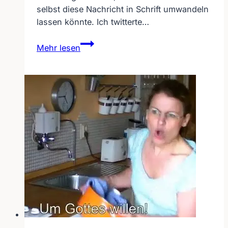
selbst diese Nachricht in Schrift umwandeln
lassen könnte. Ich twitterte…
Gehörlose
Mehr lesen
bekommt
Wulff
auf
Anrufbeantworter