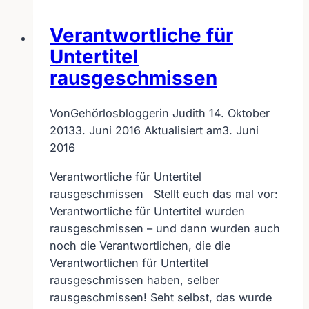
Staatsoper
Verantwortliche für
Livestreaming
Untertitel
rausgeschmissen
Von
Gehörlosbloggerin Judith
14. Oktober
2013
3. Juni 2016
Aktualisiert am
3. Juni
2016
Verantwortliche für Untertitel
rausgeschmissen Stellt euch das mal vor:
Verantwortliche für Untertitel wurden
rausgeschmissen – und dann wurden auch
noch die Verantwortlichen, die die
Verantwortlichen für Untertitel
rausgeschmissen haben, selber
rausgeschmissen! Seht selbst, das wurde