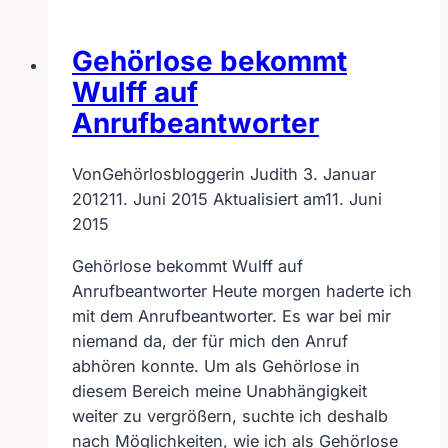
Medien
für
Gehörlose bekommt
Gehörlose
Wulff auf
Anrufbeantworter
Von
Gehörlosbloggerin Judith
3. Januar
2012
11. Juni 2015
Aktualisiert am
11. Juni
2015
Gehörlose bekommt Wulff auf
Anrufbeantworter Heute morgen haderte ich
mit dem Anrufbeantworter. Es war bei mir
niemand da, der für mich den Anruf
abhören konnte. Um als Gehörlose in
diesem Bereich meine Unabhängigkeit
weiter zu vergrößern, suchte ich deshalb
nach Möglichkeiten, wie ich als Gehörlose