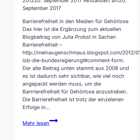
2012
20. September 2017
Aktualisiert am
20.
September 2017
Barrierefreiheit in den Medien für Gehörlose
Das hier ist die Ergänzung zum aktuellen
Blogbeitrag von Julia Probst in Sachen
Barrierefreiheit –
http://meinaugenschmaus.blogspot.com/2012/01
lob-die-bundesregierungl#comment-form.
Der alte Beitrag unten stammt aus 2008 und
es ist dadurch sehr sichtbar, wie viel noch
angepackt werden muss, um die
Barrrierefreiheit für Gehörlose anzustreben.
Die Barrierefreiheit ist trotz der einzelenen
Erfolge in…
Barrierefreiheit
Mehr lesen
in
den