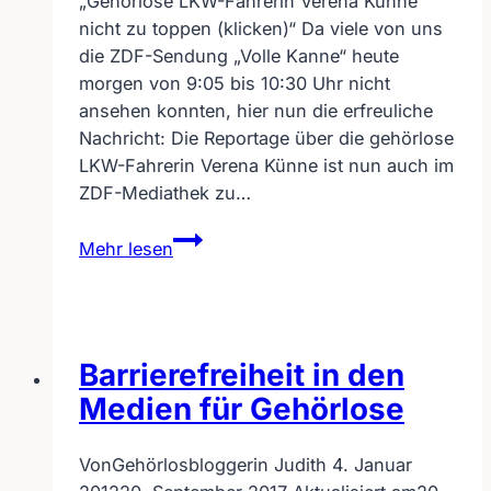
„Gehörlose LKW-Fahrerin Verena Künne
nicht zu toppen (klicken)“ Da viele von uns
die ZDF-Sendung „Volle Kanne“ heute
morgen von 9:05 bis 10:30 Uhr nicht
ansehen konnten, hier nun die erfreuliche
Nachricht: Die Reportage über die gehörlose
LKW-Fahrerin Verena Künne ist nun auch im
ZDF-Mediathek zu…
Gehörlose
Mehr lesen
LKW-
Fahrerin
–
NACHTRAG
Barrierefreiheit in den
–
VIDEO°!
Medien für Gehörlose
°
Von
Gehörlosbloggerin Judith
4. Januar