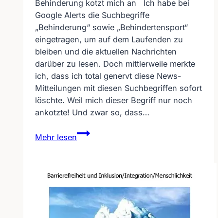
Behinderung kotzt mich an Ich habe bei
Google Alerts die Suchbegriffe
„Behinderung“ sowie „Behindertensport“
eingetragen, um auf dem Laufenden zu
bleiben und die aktuellen Nachrichten
darüber zu lesen. Doch mittlerweile merkte
ich, dass ich total genervt diese News-
Mitteilungen mit diesen Suchbegriffen sofort
löschte. Weil mich dieser Begriff nur noch
ankotzte! Und zwar so, dass…
Behinderung
Mehr lesen
kotzt
mich
an
–
wie
wärs
mit