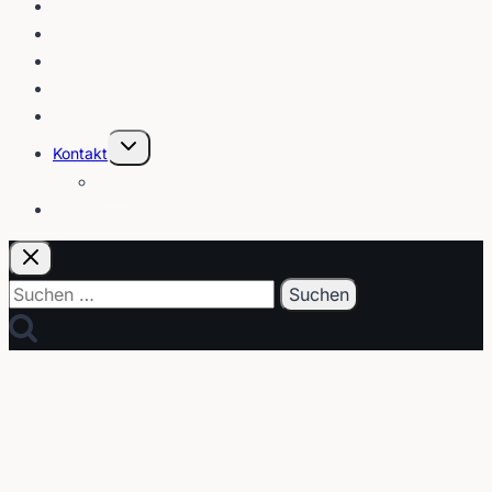
Blog
Interviews
Gebärden
Lippenleser
Tutorials
Untermenü
Kontakt
umschalten
Über
E-Post
Suchen
nach: