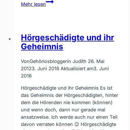
Barrierefreiheit
Mehr lesen
nur
die
Eisbergspitze?
Hörgeschädigte und ihr
Geheimnis
Von
Gehörlosbloggerin Judith
26. Mai
2012
3. Juni 2016
Aktualisiert am
3. Juni
2016
Hörgeschädigte und ihr Geheimnis Es ist
das Geheimnis der Hörgeschädigten, hinter
dem die Hörenden nie kommen (können)
und wenn doch, dann nur gerade mal
ansatzweise. Ich werde auch nur einen Teil
davon verraten können 😉 Hörgeschädigte