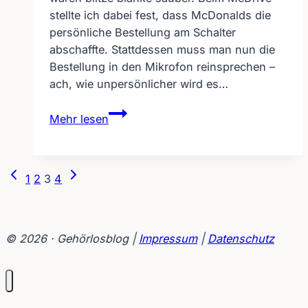
stellte ich dabei fest, dass McDonalds die
persönliche Bestellung am Schalter
abschaffte. Stattdessen muss man nun die
Bestellung in den Mikrofon reinsprechen –
ach, wie unpersönlicher wird es…
Eine
Mehr lesen
Barriere
mehr
für
Seitennavigation
Vorherige
Nächste
1
2
3
4
Gehörlose
Seite
Seite
bei
McDonalds/McDrive
© 2026 · Gehörlosblog |
Impressum
|
Datenschutz