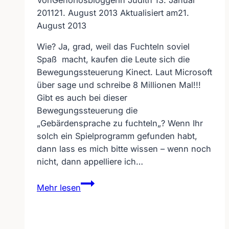
2011
21. August 2013
Aktualisiert am
21.
August 2013
Wie? Ja, grad, weil das Fuchteln soviel
Spaß macht, kaufen die Leute sich die
Bewegungssteuerung Kinect. Laut Microsoft
über sage und schreibe 8 Millionen Mal!!!
Gibt es auch bei dieser
Bewegungssteuerung die
„Gebärdensprache zu fuchteln„? Wenn Ihr
solch ein Spielprogramm gefunden habt,
dann lass es mich bitte wissen – wenn noch
nicht, dann appelliere ich…
Fuchteln
Mehr lesen
lässt
sich
+++