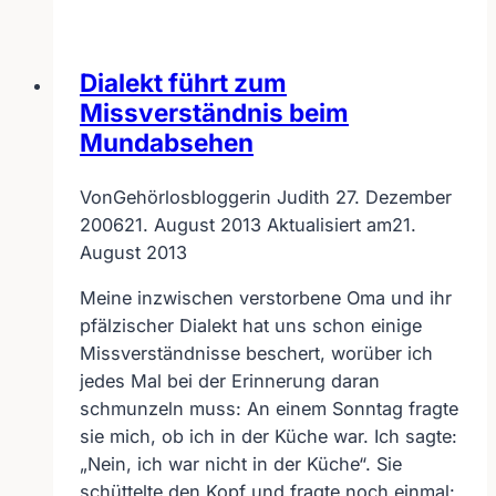
top
+++
verkaufen
Dialekt führt zum
Missverständnis beim
Mundabsehen
Von
Gehörlosbloggerin Judith
27. Dezember
2006
21. August 2013
Aktualisiert am
21.
August 2013
Meine inzwischen verstorbene Oma und ihr
pfälzischer Dialekt hat uns schon einige
Missverständnisse beschert, worüber ich
jedes Mal bei der Erinnerung daran
schmunzeln muss: An einem Sonntag fragte
sie mich, ob ich in der Küche war. Ich sagte:
„Nein, ich war nicht in der Küche“. Sie
schüttelte den Kopf und fragte noch einmal: