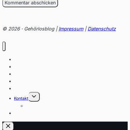
© 2026 · Gehörlosblog |
Impressum
|
Datenschutz
Blog
Interviews
Gebärden
Lippenleser
Tutorials
Untermenü
Kontakt
umschalten
Über
E-Post