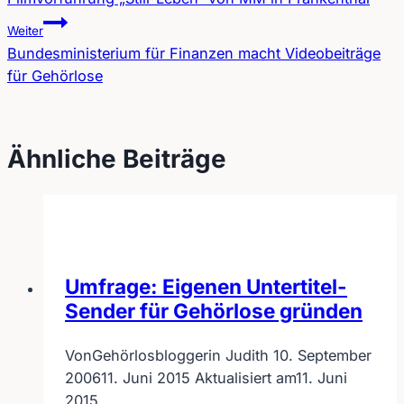
Beitragsnavigation
Weiter
Bundesministerium für Finanzen macht Videobeiträge
für Gehörlose
Ähnliche Beiträge
Umfrage: Eigenen Untertitel-
Sender für Gehörlose gründen
Von
Gehörlosbloggerin Judith
10. September
2006
11. Juni 2015
Aktualisiert am
11. Juni
2015