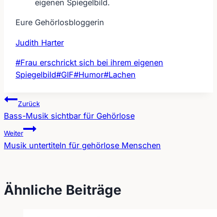
eigenen Spiegelbild.
Eure Gehörlosbloggerin
Judith Harter
Schlagworte:
#
Frau erschrickt sich bei ihrem eigenen
Spiegelbild
#
GIF
#
Humor
#
Lachen
Zurück
Bass-Musik sichtbar für Gehörlose
Beitragsnavigation
Weiter
Musik untertiteln für gehörlose Menschen
Ähnliche Beiträge