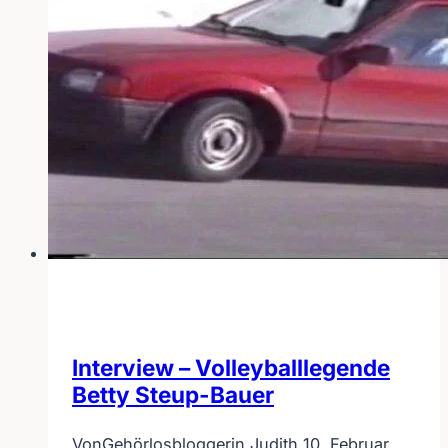
Interview – Volleyballlegende
Betty Steup-Bauer
Von
Gehörlosbloggerin Judith
10. Februar