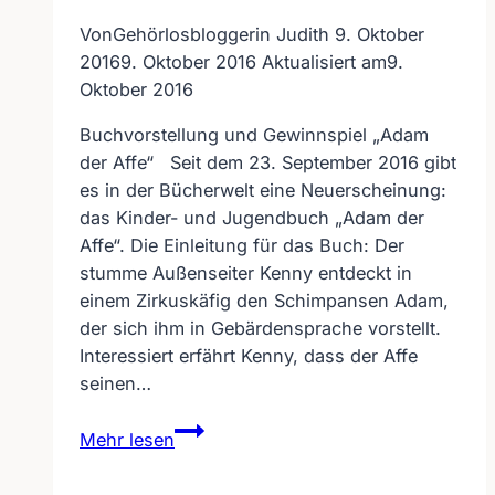
Von
Gehörlosbloggerin Judith
9. Oktober
2016
9. Oktober 2016
Aktualisiert am
9.
Oktober 2016
Buchvorstellung und Gewinnspiel „Adam
der Affe“ Seit dem 23. September 2016 gibt
es in der Bücherwelt eine Neuerscheinung:
das Kinder- und Jugendbuch „Adam der
Affe“. Die Einleitung für das Buch: Der
stumme Außenseiter Kenny entdeckt in
einem Zirkuskäfig den Schimpansen Adam,
der sich ihm in Gebärdensprache vorstellt.
Interessiert erfährt Kenny, dass der Affe
seinen…
Buchvorstellung
Mehr lesen
und
Gewinnspiel