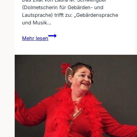
(Dolmetscherin für Gebärden- und
Lautsprache) trifft zu: „Gebärdensprache
und Musik…
Grimme
Mehr lesen
Online
Award
2017
für
Laura
M.
Schwengber