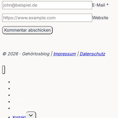
E-Mail
*
Website
© 2026 · Gehörlosblog |
Impressum
|
Datenschutz
Blog
Interviews
Gebärden
Lippenleser
Tutorials
Untermenü
Kontakt
umschalten