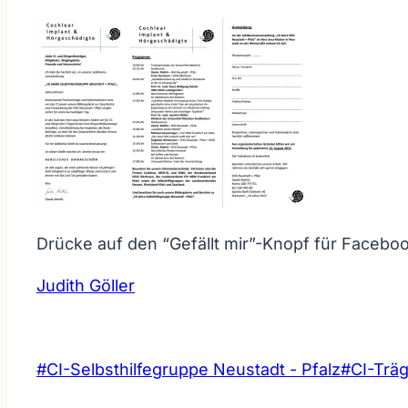
Drücke auf den “Gefällt mir”-Knopf für Faceboo
Judith Göller
Schlagworte:
#
CI-Selbsthilfegruppe Neustadt - Pfalz
#
CI-Trä