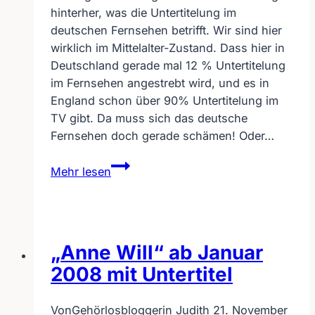
hinterher, was die Untertitelung im
deutschen Fernsehen betrifft. Wir sind hier
wirklich im Mittelalter-Zustand. Dass hier in
Deutschland gerade mal 12 % Untertitelung
im Fernsehen angestrebt wird, und es in
England schon über 90% Untertitelung im
TV gibt. Da muss sich das deutsche
Fernsehen doch gerade schämen! Oder…
England
Mehr lesen
uns
weit
voraus
in
„Anne Will“ ab Januar
Sachen
Untertitel
2008 mit Untertitel
Von
Gehörlosbloggerin Judith
21. November