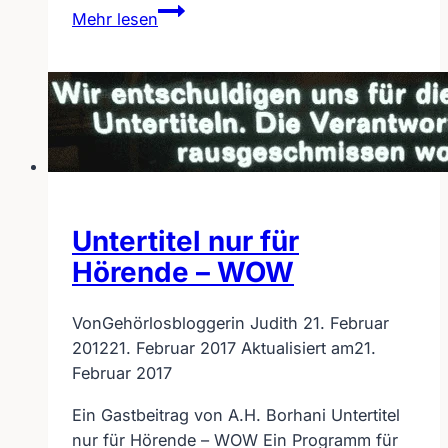
Untertitel
Mehr lesen
bei
der
Wiener
Staatsoper
Livestreaming
Untertitel nur für
Hörende – WOW
Von
Gehörlosbloggerin Judith
21. Februar
2012
21. Februar 2017
Aktualisiert am
21.
Februar 2017
Ein Gastbeitrag von A.H. Borhani Untertitel
nur für Hörende – WOW Ein Programm für