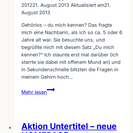
2012
21. August 2013
Aktualisiert am
21.
August 2013
Gehörlos – du mich kennen? Das fragte
mich eine Nachbarin, als ich so ca. 5 oder 6
Jahre alt war. Sie besuchte uns, und
begrüßte mich mit diesem Satz „Du mich
kennen?“ Ich staunte erst mal darüber (ich
starrte sie dabei mit offenem Mund an) und
in Sekundenschnelle blitzten die Fragen in
meinem Gehirn hoch…
Gehörlos
Mehr lesen
–
du
mich
kennen?
Aktion Untertitel – neue