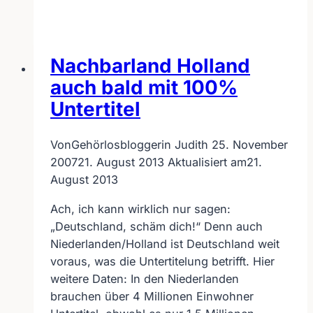
–
neue
HOMEPAGE
Nachbarland Holland
gestartet
auch bald mit 100%
Untertitel
Von
Gehörlosbloggerin Judith
25. November
2007
21. August 2013
Aktualisiert am
21.
August 2013
Ach, ich kann wirklich nur sagen:
„Deutschland, schäm dich!“ Denn auch
Niederlanden/Holland ist Deutschland weit
voraus, was die Untertitelung betrifft. Hier
weitere Daten: In den Niederlanden
brauchen über 4 Millionen Einwohner