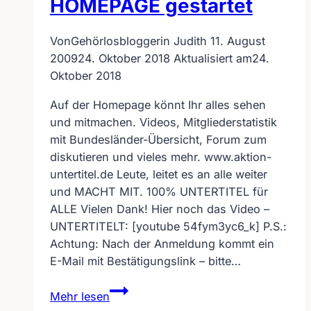
HOMEPAGE gestartet
Von
Gehörlosbloggerin Judith
11. August
2009
24. Oktober 2018
Aktualisiert am
24.
Oktober 2018
Auf der Homepage könnt Ihr alles sehen
und mitmachen. Videos, Mitgliederstatistik
mit Bundesländer-Übersicht, Forum zum
diskutieren und vieles mehr. www.aktion-
untertitel.de Leute, leitet es an alle weiter
und MACHT MIT. 100% UNTERTITEL für
ALLE Vielen Dank! Hier noch das Video –
UNTERTITELT: [youtube 54fym3yc6_k] P.S.:
Achtung: Nach der Anmeldung kommt ein
E-Mail mit Bestätigungslink – bitte…
Aktion
Mehr lesen
Untertitel