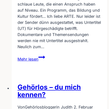
schlaue Leute, die einen Anspruch haben
auf Niveau. Ein Programm, das Bildung und
Kultur fördert… Ich liebe ARTE. Nur leider ist
der Sender dünn ausgestattet, was Untertitel
(UT) für Hörgeschädigte betrifft.
Dokumentare und Themensendungen
werden nie mit Untertitel ausgestrahlt.
Neulich zum…
Untertitel
Mehr lesen
nur
für
Hörende
–
Gehörlos – du mich
WOW
kennen?
Von
Gehörlosbloggerin Judith
2. Februar