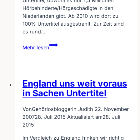
Untertitel, obwohl es nur 1,5 Millionen
Hörbehinderte/Hörgeschädigte in den
Niederlanden gibt. Ab 2010 wird dort zu
100% Untertitel ausgestrahlt. Zur Zeit sind
es rund…
Nachbarland
Mehr lesen
Holland
auch
bald
mit
England uns weit voraus
100%
Untertitel
in Sachen Untertitel
Von
Gehörlosbloggerin Judith
22. November
2007
28. Juli 2015
Aktualisiert am
28. Juli
2015
Im Vergleich zu England hinken wir richtig