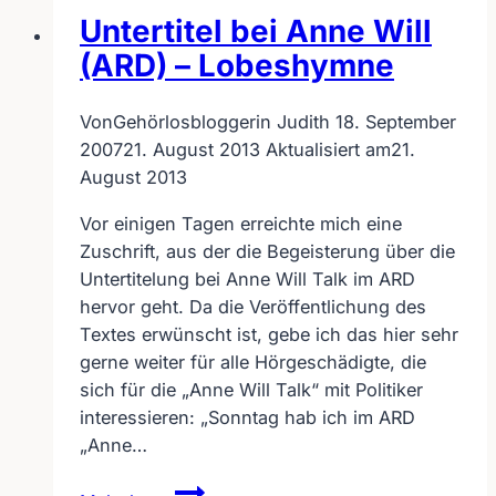
2008
Untertitel bei Anne Will
mit
Untertitel
(ARD) – Lobeshymne
Von
Gehörlosbloggerin Judith
18. September
2007
21. August 2013
Aktualisiert am
21.
August 2013
Vor einigen Tagen erreichte mich eine
Zuschrift, aus der die Begeisterung über die
Untertitelung bei Anne Will Talk im ARD
hervor geht. Da die Veröffentlichung des
Textes erwünscht ist, gebe ich das hier sehr
gerne weiter für alle Hörgeschädigte, die
sich für die „Anne Will Talk“ mit Politiker
interessieren: „Sonntag hab ich im ARD
„Anne…
Untertitel