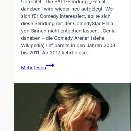
Untertitel Die SAT1-Sendung „Genial
daneben“ wird wieder neu aufgelegt. Wer
sich für Comedy interessiert, sollte sich
diese Sendung mit der ComedyStar Hella
von Sinnen nicht entgehen lassen. „Genial
daneben – die Comedy Arena“ (siehe
Wikipedia) lief bereits in den Jahren 2003
bis 2011. Ab 2017 kehrt diese…
Genial
Mehr lesen
daneben
mit
Hella
von
Sinnen
mit
Untertitel