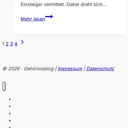
Einsteiger vermittelt. Dabei dreht sich…
Filmkurs
Mehr lesen
für
Hörbehinderte
in
Seitennavigation
Nächste
1
2
3
4
Münster
Seite
© 2026 · Gehörlosblog |
Impressum
|
Datenschutz
Blog
Interviews
Gebärden
Lippenleser
Tutorials