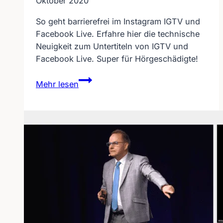
Oktober 2020
So geht barrierefrei im Instagram IGTV und
Facebook Live. Erfahre hier die technische
Neuigkeit zum Untertiteln von IGTV und
Facebook Live. Super für Hörgeschädigte!
Instagram
Mehr lesen
barrierefrei
–
so
geht
es