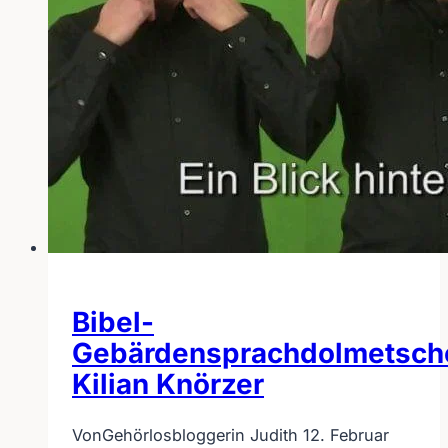
Bibel-
Gebärdensprachdolmetsch
Kilian Knörzer
Von
Gehörlosbloggerin Judith
12. Februar