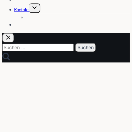
Untermenü
Kontakt
umschalten
Über
E-Post
Suchen
nach: