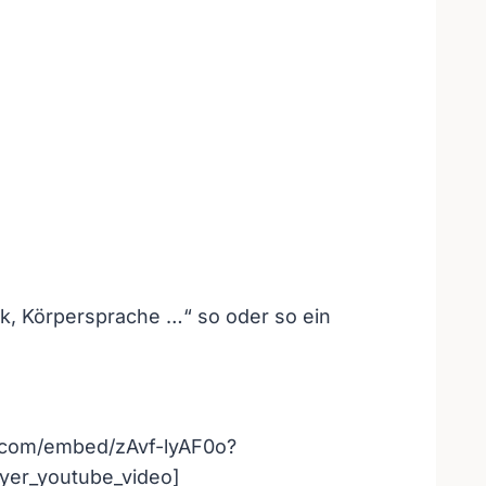
ik, Körpersprache …“ so oder so ein
e.com/embed/zAvf-lyAF0o?
yer_youtube_video]