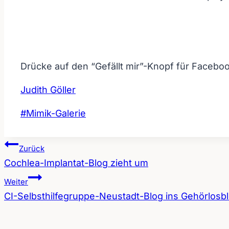
Drücke auf den “Gefällt mir”-Knopf für Faceboo
Judith Göller
Schlagworte:
#
Mimik-Galerie
Zurück
Cochlea-Implantat-Blog zieht um
Beitragsnavigation
Weiter
CI-Selbsthilfegruppe-Neustadt-Blog ins Gehörlosblo