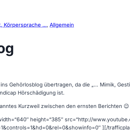
k, Körpersprache ...
,
Allgemein
og
ins Gehörlosblog übertragen, da die „… Mimik, Gest
ndicap Hörschädigung ist.
spanntes Kurzweil zwischen den ernsten Berichten 😉
o width=“640″ height=“385″ src=“http://www.youtub
1&controls=1&hd=0&rel=0&showinfo=0″ ][/trafficpla