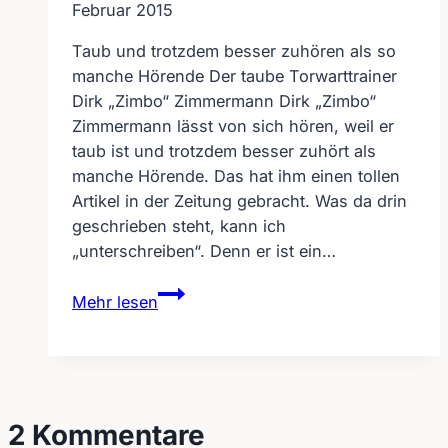
Februar 2015
Taub und trotzdem besser zuhören als so
manche Hörende Der taube Torwarttrainer
Dirk „Zimbo“ Zimmermann Dirk „Zimbo“
Zimmermann lässt von sich hören, weil er
taub ist und trotzdem besser zuhört als
manche Hörende. Das hat ihm einen tollen
Artikel in der Zeitung gebracht. Was da drin
geschrieben steht, kann ich
„unterschreiben“. Denn er ist ein…
Taub
Mehr lesen
und
trotzdem
besser
zuhören
als
2 Kommentare
so