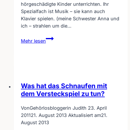
hörgeschädigte Kinder unterrichten. Ihr
Spezialfach ist Musik – sie kann auch
Klavier spielen. (meine Schwester Anna und
ich – strahlen um die…
Mit
Mehr lesen
Abschluss-
Note
1,0
zur
Sonderpädagogin
für
Was hat das Schnaufen mit
hörgeschädigte
dem Versteckspiel zu tun?
Kinder
Von
Gehörlosbloggerin Judith
23. April
2011
21. August 2013
Aktualisiert am
21.
August 2013