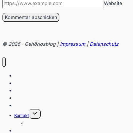
Website
© 2026 · Gehörlosblog |
Impressum
|
Datenschutz
Blog
Interviews
Gebärden
Lippenleser
Tutorials
Untermenü
Kontakt
umschalten
Über
E-Post