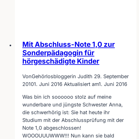
Yoga,
Pilates,
Massagen
und
gesunde
Ernährung
Mit Abschluss-Note 1,0 zur
für
Sonderpädagogin für
Hörgeschädigte
hörgeschädigte Kinder
in
Frankenthal…
Von
Gehörlosbloggerin Judith
29. September
2010
1. Juni 2016
Aktualisiert am
1. Juni 2016
Was bin ich soooooo stolz auf meine
wunderbare und jüngste Schwester Anna,
die schwerhörig ist: Sie hat heute ihr
Studium mit der Abschlussprüfung mit der
Note 1,0 abgeschlossen!
WOOOUUUWWW!!! Nun kann sie bald