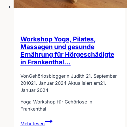
Workshop Yoga, Pilates,
Massagen und gesunde
Ernährung für Hörgeschädigte
in Frankenthal…
Von
Gehörlosbloggerin Judith
21. September
2010
21. Januar 2024
Aktualisiert am
21.
Januar 2024
Yoga-Workshop für Gehörlose in
Frankenthal
Workshop
Mehr lesen