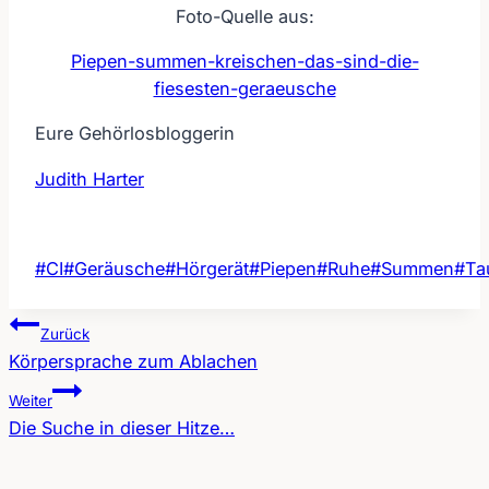
Foto-Quelle aus:
Piepen-summen-kreischen-das-sind-die-
fiesesten-geraeusche
Eure Gehörlosbloggerin
Judith Harter
Schlagworte:
#
CI
#
Geräusche
#
Hörgerät
#
Piepen
#
Ruhe
#
Summen
#
Ta
Zurück
Körpersprache zum Ablachen
Beitragsnavigation
Weiter
Die Suche in dieser Hitze…