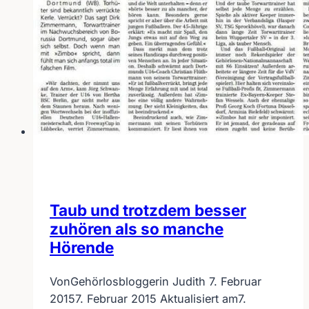
tun?
Taub und trotzdem besser
zuhören als so manche
Hörende
Von
Gehörlosbloggerin Judith
7. Februar
2015
7. Februar 2015
Aktualisiert am
7.