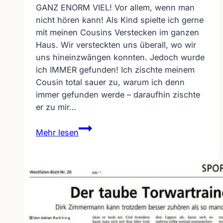
GANZ ENORM VIEL! Vor allem, wenn man
nicht hören kann! Als Kind spielte ich gerne
mit meinen Cousins Verstecken im ganzen
Haus. Wir versteckten uns überall, wo wir
uns hineinzwängen konnten. Jedoch wurde
ich IMMER gefunden! Ich zischte meinem
Cousin total sauer zu, warum ich denn
immer gefunden werde – daraufhin zischte
er zu mir…
Was
Mehr lesen
hat
das
Schnaufen
mit
dem
Versteckspiel
zu