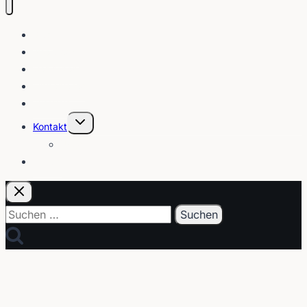
Blog
Interviews
Gebärden
Lippenleser
Tutorials
Untermenü
Kontakt
umschalten
Über
E-Post
Suchen
nach: