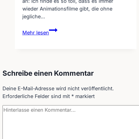
an: Ich finde es so toll, dass es immer
wieder Animationsfilme gibt, die ohne
jegliche…
Animationsfilm
Mehr lesen
„Mice
–
a
small
story“
Schreibe einen Kommentar
nach
Herr
Deine E-Mail-Adresse wird nicht veröffentlicht.
der
Erforderliche Felder sind mit
*
markiert
Ringe