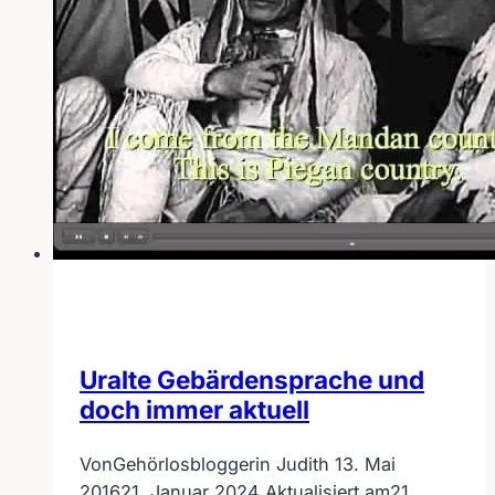
Uralte Gebärdensprache und
doch immer aktuell
Von
Gehörlosbloggerin Judith
13. Mai
2016
21. Januar 2024
Aktualisiert am
21.