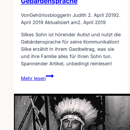
Gebärdensprache
Von
Gehörlosbloggerin Judith
2. April 2019
2.
April 2019
Aktualisiert am
2. April 2019
Silkes Sohn ist hörender Autist und nutzt die
Gebärdensprache für seine Kommunikation!
Silke erzählt in ihrem Gastbeitrag, was sie
und ihre Familie alles für ihren Sohn tun.
Spannender Artikel, unbedingt reinlesen!
Silkes
Mehr lesen
Sohn
nutzt
als
Autist
die
Gebärdensprache