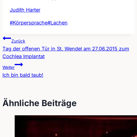
Judith Harter
Schlagworte:
#
Körpersprache
#
Lachen
Zurück
Tag der offenen Tür in St. Wendel am 27.06.2015 zum
Beitragsnavigation
Cochlea Implantat
Weiter
Ich bin bald taub!
Ähnliche Beiträge