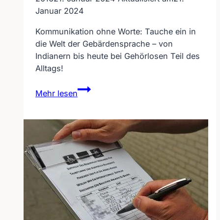
Januar 2024
Kommunikation ohne Worte: Tauche ein in
die Welt der Gebärdensprache – von
Indianern bis heute bei Gehörlosen Teil des
Alltags!
Uralte
Mehr lesen
Gebärdensprache
und
doch
immer
aktuell