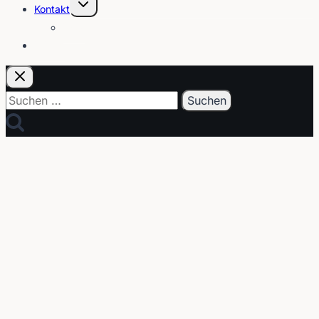
Untermenü
Kontakt
umschalten
Über
E-Post
Suchen
nach: