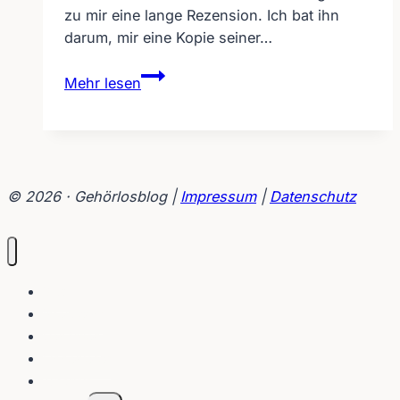
zu mir eine lange Rezension. Ich bat ihn
darum, mir eine Kopie seiner…
Peter
Mehr lesen
Hepps
Buch
„Die
Welt
in
© 2026 · Gehörlosblog |
Impressum
|
Datenschutz
meinen
Händen“
erscheint
sogar
Blog
in
Interviews
Korea
Gebärden
Lippenleser
Tutorials