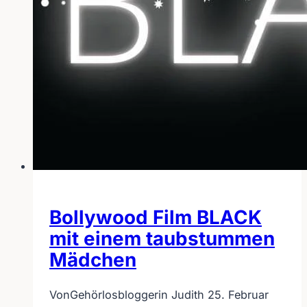
Bollywood Film BLACK
mit einem taubstummen
Mädchen
Von
Gehörlosbloggerin Judith
25. Februar