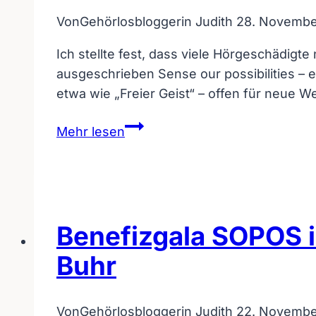
Von
Gehörlosbloggerin Judith
28. Novembe
Ich stellte fest, dass viele Hörgeschädi
ausgeschrieben Sense our possibilities – 
etwa wie „Freier Geist“ – offen für neue
Gehörlosblog-
Mehr lesen
Rabatt
für
SOPOS
–
Open
Benefizgala SOPOS i
Minded
Buhr
–
Konzert
am
Von
Gehörlosbloggerin Judith
22. Novembe