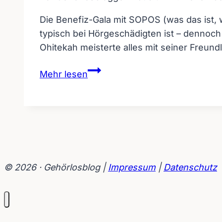
03.12.2010
Die Benefiz-Gala mit SOPOS (was das ist, w
typisch bei Hörgeschädigten ist – dennoch
Ohitekah meisterte alles mit seiner Freundl
Benefizgala
Mehr lesen
SOPOS
in
Bad
Kreuznach
–
mit
Video
© 2026 · Gehörlosblog |
Impressum
|
Datenschutz
von
Christopher
Buhr