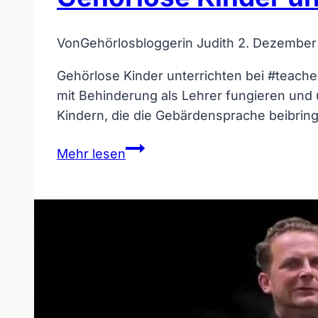
Von
Gehörlosbloggerin Judith
2. Dezember
Gehörlose Kinder unterrichten bei #teacher
mit Behinderung als Lehrer fungieren und 
Kindern, die die Gebärdensprache beibri
Gehörlose
Mehr lesen
Kinder
unterrichten
weltweit
#teacherkids