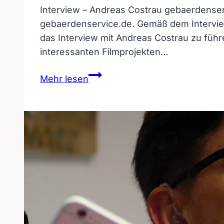
Interview – Andreas Costrau gebaerdenser
gebaerdenservice.de. Gemäß dem Interview
das Interview mit Andreas Costrau zu führ
interessanten Filmprojekten…
Interview
Mehr lesen
–
Andreas
Costrau
gebaerdenservice.de