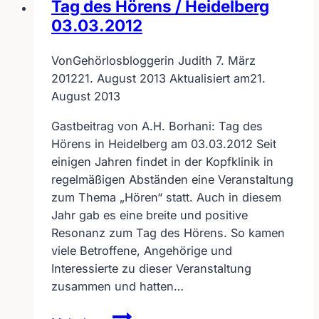
Tag des Hörens / Heidelberg
Pfalz-
03.03.2012
Tag
2006
Von
Gehörlosbloggerin Judith
7. März
in
2012
21. August 2013
Aktualisiert am
21.
Speyer
August 2013
Gastbeitrag von A.H. Borhani: Tag des
Hörens in Heidelberg am 03.03.2012 Seit
einigen Jahren findet in der Kopfklinik in
regelmäßigen Abständen eine Veranstaltung
zum Thema „Hören“ statt. Auch in diesem
Jahr gab es eine breite und positive
Resonanz zum Tag des Hörens. So kamen
viele Betroffene, Angehörige und
Interessierte zu dieser Veranstaltung
zusammen und hatten…
Tag