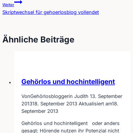
Beitragsnavigation
Weiter
Skriptwechsel für gehoerlosblog vollendet
Ähnliche Beiträge
Gehörlos und hochintelligent
Von
Gehörlosbloggerin Judith
13. September
2013
18. September 2013
Aktualisiert am
18.
September 2013
Gehörlos und hochintelligent oder anders
gesagt: Hörende nutzen ihr Potenzial nicht