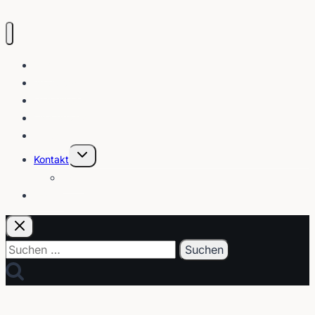
Blog
Interviews
Gebärden
Lippenleser
Tutorials
Untermenü
Kontakt
umschalten
Über
E-Post
Suchen
nach: