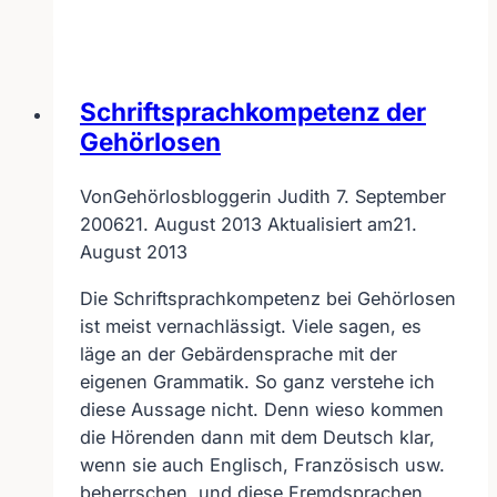
la
Pastewka
Schriftsprachkompetenz der
Gehörlosen
Von
Gehörlosbloggerin Judith
7. September
2006
21. August 2013
Aktualisiert am
21.
August 2013
Die Schriftsprachkompetenz bei Gehörlosen
ist meist vernachlässigt. Viele sagen, es
läge an der Gebärdensprache mit der
eigenen Grammatik. So ganz verstehe ich
diese Aussage nicht. Denn wieso kommen
die Hörenden dann mit dem Deutsch klar,
wenn sie auch Englisch, Französisch usw.
beherrschen, und diese Fremdsprachen