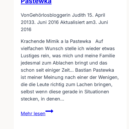
Pastewka
Von
Gehörlosbloggerin Judith
15. April
2013
3. Juni 2016
Aktualisiert am
3. Juni
2016
Krachende Mimik a la Pastewka Auf
vielfachen Wunsch stelle ich wieder etwas
Lustiges rein, was mich und meine Familie
jedesmal zum Ablachen bringt und das
schon seit einiger Zeit… Bastian Pastewka
ist meiner Meinung nach einer der Wenigen,
die die Leute richtig zum Lachen bringen,
selbst wenn diese gerade in Situationen
stecken, in denen…
Krachende
Mehr lesen
Mimik
a