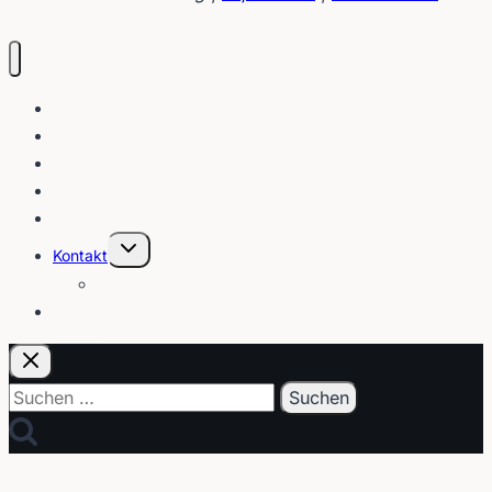
Blog
Interviews
Gebärden
Lippenleser
Tutorials
Untermenü
Kontakt
umschalten
Über
E-Post
Suchen
nach: