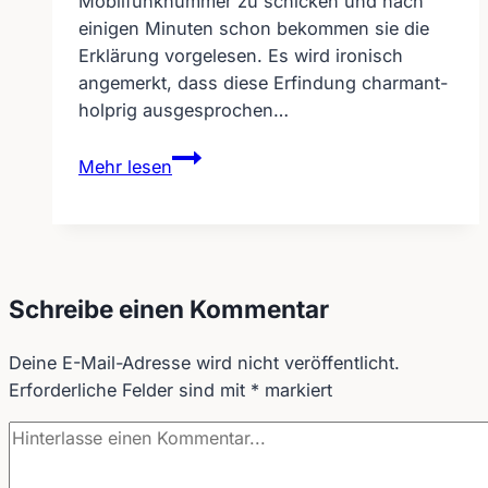
Mobilfunknummer zu schicken und nach
einigen Minuten schon bekommen sie die
Erklärung vorgelesen. Es wird ironisch
angemerkt, dass diese Erfindung charmant-
holprig ausgesprochen…
Handy
Mehr lesen
liest
charmant-
holprig
vor
Schreibe einen Kommentar
Deine E-Mail-Adresse wird nicht veröffentlicht.
Erforderliche Felder sind mit
*
markiert