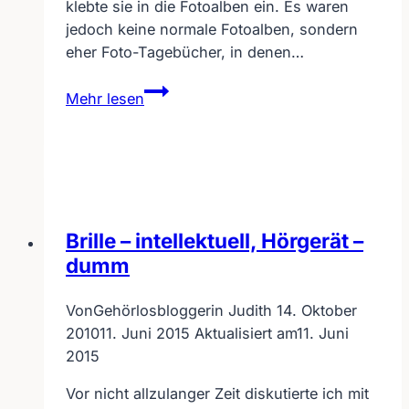
klebte sie in die Fotoalben ein. Es waren
jedoch keine normale Fotoalben, sondern
eher Foto-Tagebücher, in denen…
Hommage
Mehr lesen
an
meine
hörende
Mutter
–
Fototagebuch
Brille – intellektuell, Hörgerät –
dumm
Von
Gehörlosbloggerin Judith
14. Oktober
2010
11. Juni 2015
Aktualisiert am
11. Juni
2015
Vor nicht allzulanger Zeit diskutierte ich mit