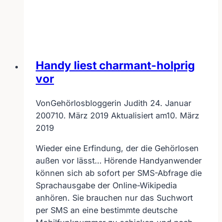
zum
Verstehen
üben
Handy liest charmant-holprig
vor
Von
Gehörlosbloggerin Judith
24. Januar
2007
10. März 2019
Aktualisiert am
10. März
2019
Wieder eine Erfindung, der die Gehörlosen
außen vor lässt… Hörende Handyanwender
können sich ab sofort per SMS-Abfrage die
Sprachausgabe der Online-Wikipedia
anhören. Sie brauchen nur das Suchwort
per SMS an eine bestimmte deutsche