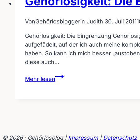
Gehörlosigkeit: Die
Von
Gehörlosbloggerin Judith
30. Juli 2011
1
Gehörlosigkeit: Die Eingrenzung Gehörlos
aufgefädelt, auf der ich auch meine komple
haben. So kann ich mich besser „austoben
diese auch…
Gehörlosigkeit:
Mehr lesen
Die
Eingrenzung
hängt
zum
Hals
raus
© 2026 · Gehörlosblog |
Impressum
|
Datenschutz