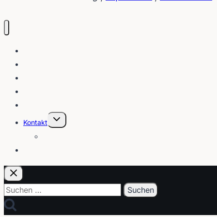
Blog
Interviews
Gebärden
Lippenleser
Tutorials
Untermenü
Kontakt
umschalten
Über
E-Post
Suchen
nach: