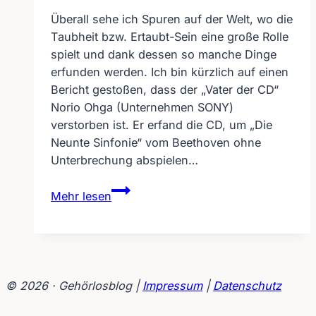
Überall sehe ich Spuren auf der Welt, wo die
Taubheit bzw. Ertaubt-Sein eine große Rolle
spielt und dank dessen so manche Dinge
erfunden werden. Ich bin kürzlich auf einen
Bericht gestoßen, dass der „Vater der CD“
Norio Ohga (Unternehmen SONY)
verstorben ist. Er erfand die CD, um „Die
Neunte Sinfonie“ vom Beethoven ohne
Unterbrechung abspielen…
CD
Mehr lesen
ist
dem
ertaubten
Beethoven
zu
© 2026 · Gehörlosblog |
Impressum
|
Datenschutz
verdanken