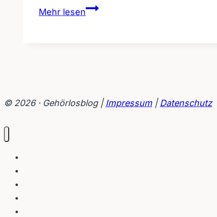
Gehörlose
Mehr lesen
verjagt
„taubstumme“
Spendenbetrügerin
© 2026 · Gehörlosblog |
Impressum
|
Datenschutz
Blog
Interviews
Gebärden
Lippenleser
Tutorials