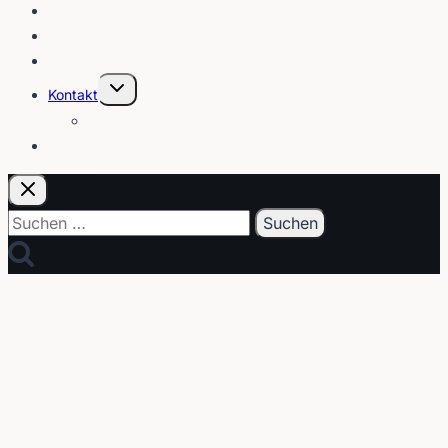
Gebärden
Lippenleser
Tutorials
Untermenü
Kontakt
umschalten
Über
E-Post
Suchen
nach: