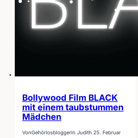
Bollywood Film BLACK
mit einem taubstummen
Mädchen
Von
Gehörlosbloggerin Judith
25. Februar