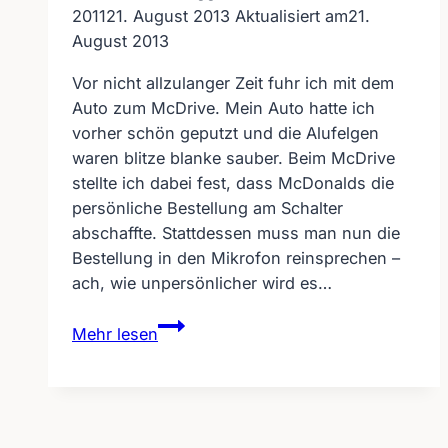
2011
21. August 2013
Aktualisiert am
21.
August 2013
Vor nicht allzulanger Zeit fuhr ich mit dem
Auto zum McDrive. Mein Auto hatte ich
vorher schön geputzt und die Alufelgen
waren blitze blanke sauber. Beim McDrive
stellte ich dabei fest, dass McDonalds die
persönliche Bestellung am Schalter
abschaffte. Stattdessen muss man nun die
Bestellung in den Mikrofon reinsprechen –
ach, wie unpersönlicher wird es…
Eine
Mehr lesen
Barriere
mehr
für
Gehörlose
bei