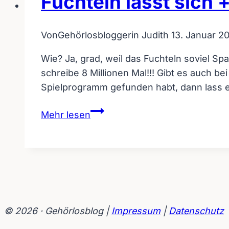
Fuchteln lässt sich
Von
Gehörlosbloggerin Judith
13. Januar 20
Wie? Ja, grad, weil das Fuchteln soviel S
schreibe 8 Millionen Mal!!! Gibt es auch 
Spielprogramm gefunden habt, dann lass es
Fuchteln
Mehr lesen
lässt
sich
+++
top
+++
verkaufen
© 2026 · Gehörlosblog |
Impressum
|
Datenschutz