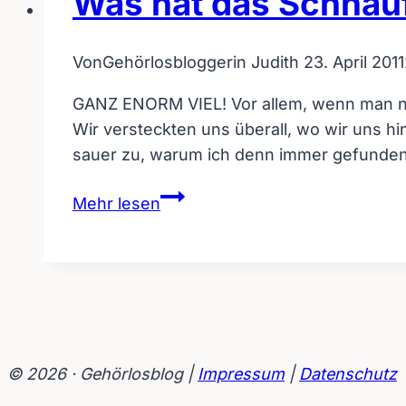
Was hat das Schnauf
Von
Gehörlosbloggerin Judith
23. April 2011
GANZ ENORM VIEL! Vor allem, wenn man nic
Wir versteckten uns überall, wo wir uns 
sauer zu, warum ich denn immer gefunden 
Was
Mehr lesen
hat
das
Schnaufen
mit
dem
Versteckspiel
zu
© 2026 · Gehörlosblog |
Impressum
|
Datenschutz
tun?