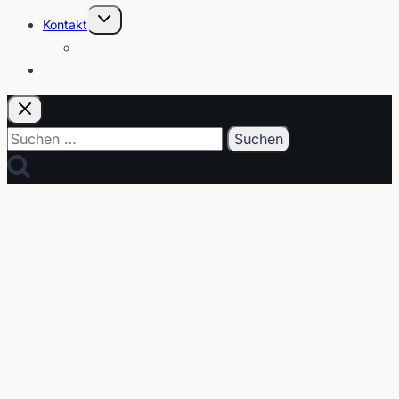
Untermenü
Kontakt
umschalten
Über
E-Post
Suchen
nach: