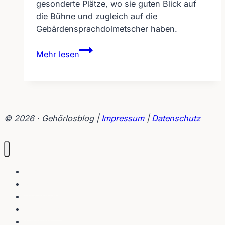
gesonderte Plätze, wo sie guten Blick auf
die Bühne und zugleich auf die
Gebärdensprachdolmetscher haben.
Gute
Mehr lesen
Frage
–
Programm
mit
Gebärdensprachdolmetscher
© 2026 · Gehörlosblog |
Impressum
|
Datenschutz
Blog
Interviews
Gebärden
Lippenleser
Tutorials