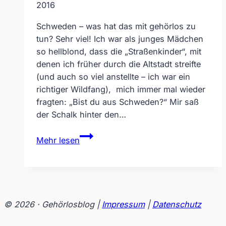
2016
Schweden – was hat das mit gehörlos zu
tun? Sehr viel! Ich war als junges Mädchen
so hellblond, dass die „Straßenkinder“, mit
denen ich früher durch die Altstadt streifte
(und auch so viel anstellte – ich war ein
richtiger Wildfang), mich immer mal wieder
fragten: „Bist du aus Schweden?“ Mir saß
der Schalk hinter den…
Schweden
Mehr lesen
–
was
hat
das
mit
© 2026 · Gehörlosblog |
Impressum
|
Datenschutz
gehörlos
zu