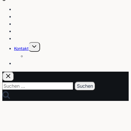
Blog
Interviews
Gebärden
Lippenleser
Tutorials
Untermenü
Kontakt
umschalten
Über
E-Post
Suchen
nach: