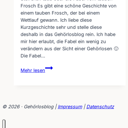
Frosch Es gibt eine schöne Geschichte von
einem tauben Frosch, der bei einem
Wettlauf gewann. Ich liebe diese
Kurzgeschichte sehr und stelle diese
deshalb in das Gehörlosblog rein. Ich habe
mir hier erlaubt, die Fabel ein wenig zu
verändern aus der Sicht einer Gehörlosen 🙂
Die Fabel…
Stell
Mehr lesen
Dich
taub
oder
die
Fabel
© 2026 · Gehörlosblog |
Impressum
|
Datenschutz
vom
tauben
Frosch