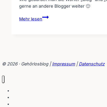
gerne an andere Blogger weiter 🙂
Wie
Mehr lesen
gebärdest
Du
das
Wort
„Blog“
und
„Vlog“?
© 2026 · Gehörlosblog |
Impressum
|
Datenschutz
Blog
Interviews
Gebärden