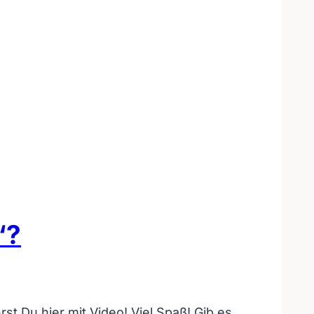
“?
t Du hier mit Video! Viel Spaß! Gib es