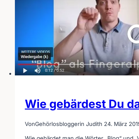
Wie gebärdest Du da
Von
Gehörlosbloggerin Judith
24. März 201
Wie gebärdet man die Wörter „Blog“ und „Vl