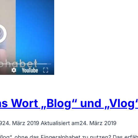
s Wort „Blog“ und „Vlog
9
24. März 2019
Aktualisiert am
24. März 2019
og“, ohne das Fingeralphabet zu nutzen? Das erfährs