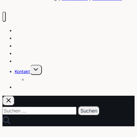
Blog
Interviews
Gebärden
Lippenleser
Tutorials
Untermenü
Kontakt
umschalten
Über
E-Post
Suchen
nach: