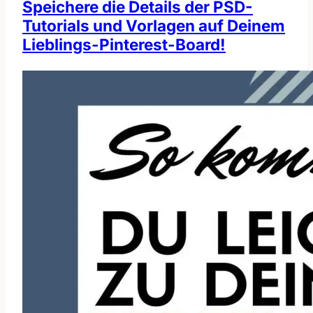
Speichere die Details der PSD-
Tutorials und Vorlagen auf Deinem
Lieblings-Pinterest-Board!