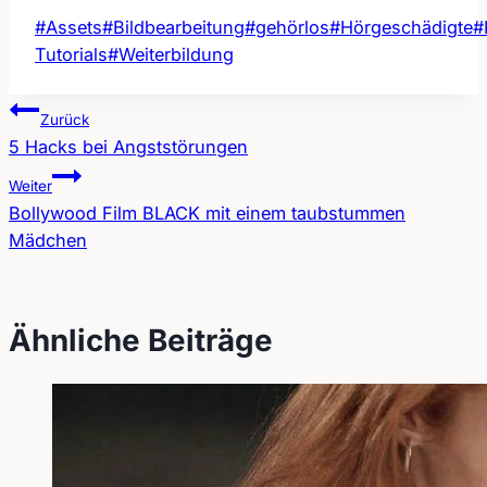
Schlagworte:
#
Assets
#
Bildbearbeitung
#
gehörlos
#
Hörgeschädigte
#
Tutorials
#
Weiterbildung
Zurück
5 Hacks bei Angststörungen
Beitragsnavigation
Weiter
Bollywood Film BLACK mit einem taubstummen
Mädchen
Ähnliche Beiträge