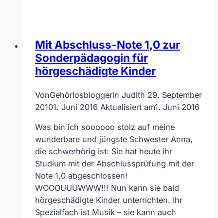
lernen
bei
Transformation
Leader
Mit Abschluss-Note 1,0 zur
Sonderpädagogin für
hörgeschädigte Kinder
Von
Gehörlosbloggerin Judith
29. September
2010
1. Juni 2016
Aktualisiert am
1. Juni 2016
Was bin ich soooooo stolz auf meine
wunderbare und jüngste Schwester Anna,
die schwerhörig ist: Sie hat heute ihr
Studium mit der Abschlussprüfung mit der
Note 1,0 abgeschlossen!
WOOOUUUWWW!!! Nun kann sie bald
hörgeschädigte Kinder unterrichten. Ihr
Spezialfach ist Musik – sie kann auch