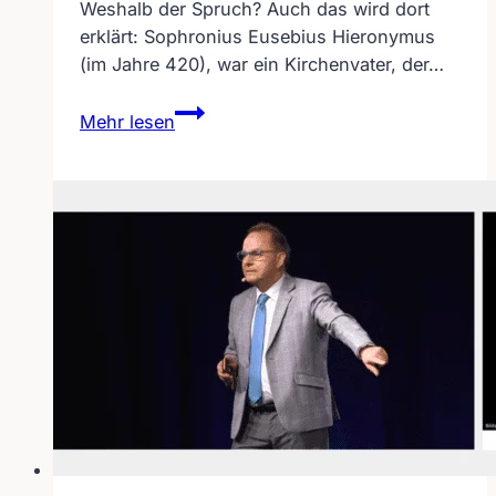
Weshalb der Spruch? Auch das wird dort
erklärt: Sophronius Eusebius Hieronymus
(im Jahre 420), war ein Kirchenvater, der…
Notruf
Mehr lesen
für
Gehörlose
und
Schwerhörige
–
Projekt
Hieron