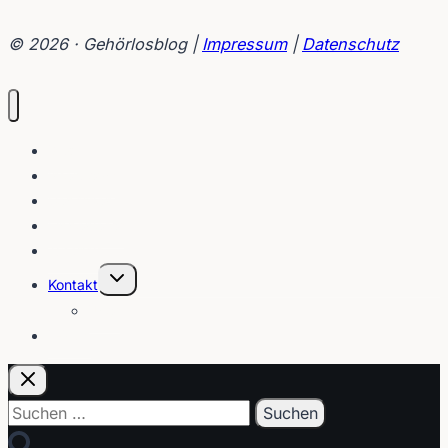
Kreuznach
–
© 2026 · Gehörlosblog |
Impressum
|
Datenschutz
mit
Video
von
Christopher
Blog
Buhr
Interviews
Gebärden
Lippenleser
Tutorials
Untermenü
Kontakt
umschalten
Über
E-Post
Suchen
nach: