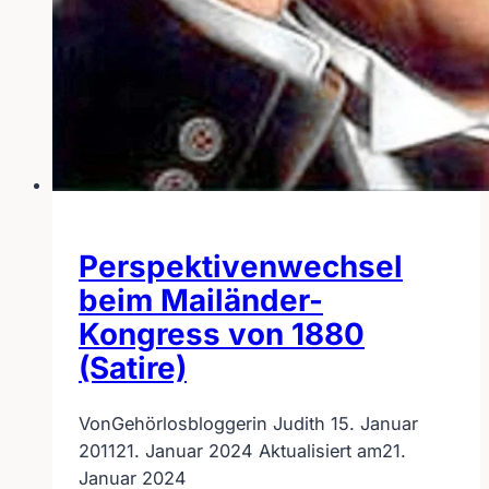
Perspektivenwechsel
beim Mailänder-
Kongress von 1880
(Satire)
Von
Gehörlosbloggerin Judith
15. Januar
2011
21. Januar 2024
Aktualisiert am
21.
Januar 2024