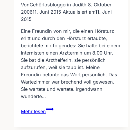
Von
Gehörlosbloggerin Judith
8. Oktober
2006
11. Juni 2015
Aktualisiert am
11. Juni
2015
Eine Freundin von mir, die einen Hörsturz
erlitt und durch den Hörsturz ertaubte,
berichtete mir folgendes: Sie hatte bei einem
Internisten einen Arzttermin um 8.00 Uhr.
Sie bat die Arzthelferin, sie persönlich
aufzurufen, weil sie taub ist. Meine
Freundin betonte das Wort persönlich. Das
Wartezimmer war brechend voll gewesen.
Sie wartete und wartete. Irgendwann
wunderte…
Beim
Mehr lesen
Arzt
per
Lautsprecher