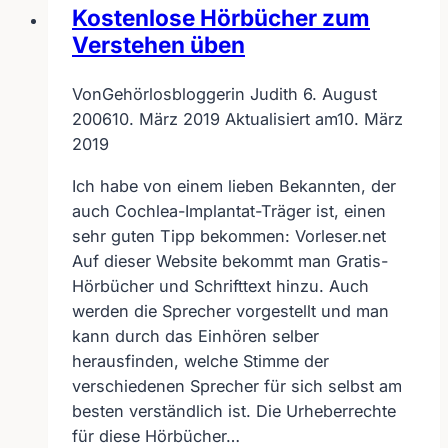
hörbehinderten
Kostenlose Hörbücher zum
Jugendlichen
Verstehen üben
Von
Gehörlosbloggerin Judith
6. August
2006
10. März 2019
Aktualisiert am
10. März
2019
Ich habe von einem lieben Bekannten, der
auch Cochlea-Implantat-Träger ist, einen
sehr guten Tipp bekommen: Vorleser.net
Auf dieser Website bekommt man Gratis-
Hörbücher und Schrifttext hinzu. Auch
werden die Sprecher vorgestellt und man
kann durch das Einhören selber
herausfinden, welche Stimme der
verschiedenen Sprecher für sich selbst am
besten verständlich ist. Die Urheberrechte
für diese Hörbücher…