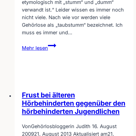
etymologisch mit „stumm“ und „dumm“
verwandt ist.“ Leider wissen es immer noch
nicht viele. Nach wie vor werden viele
Gehörlose als „taubstumm“ bezeichnet. Ich
muss es immer und…
Warum
Mehr lesen
ist
„taubstumm“
diskriminierend?
Frust bei älteren
Hörbehinderten gegenüber den
hörbehinderten Jugendlichen
Von
Gehörlosbloggerin Judith
16. August
2009
21. August 2013
Aktualisiert am
21.