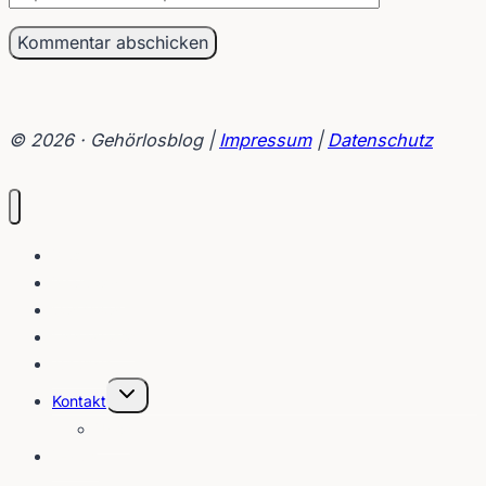
© 2026 · Gehörlosblog |
Impressum
|
Datenschutz
Blog
Interviews
Gebärden
Lippenleser
Tutorials
Untermenü
Kontakt
umschalten
Über
E-Post