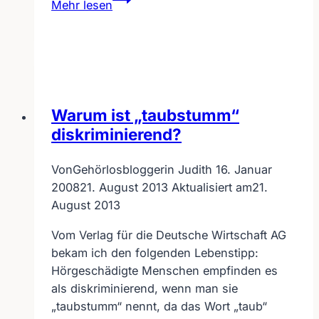
Mehr lesen
zum
gehörlosen
Senioren-
Treff
in
Speyer
Warum ist „taubstumm“
diskriminierend?
Von
Gehörlosbloggerin Judith
16. Januar
2008
21. August 2013
Aktualisiert am
21.
August 2013
Vom Verlag für die Deutsche Wirtschaft AG
bekam ich den folgenden Lebenstipp:
Hörgeschädigte Menschen empfinden es
als diskriminierend, wenn man sie
„taubstumm“ nennt, da das Wort „taub“