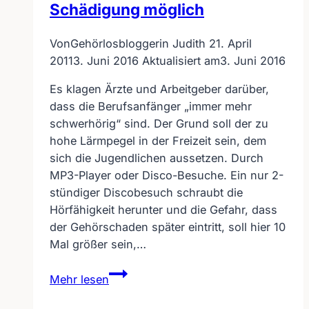
Schädigung möglich
Von
Gehörlosbloggerin Judith
21. April
2011
3. Juni 2016
Aktualisiert am
3. Juni 2016
Es klagen Ärzte und Arbeitgeber darüber,
dass die Berufsanfänger „immer mehr
schwerhörig“ sind. Der Grund soll der zu
hohe Lärmpegel in der Freizeit sein, dem
sich die Jugendlichen aussetzen. Durch
MP3-Player oder Disco-Besuche. Ein nur 2-
stündiger Discobesuch schraubt die
Hörfähigkeit herunter und die Gefahr, dass
der Gehörschaden später eintritt, soll hier 10
Mal größer sein,…
Vorausberechnen
Mehr lesen
der
Gehör-