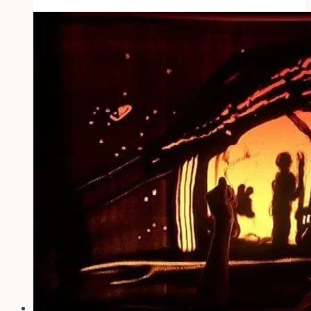
Club
–
Handys
für
Gehörlose