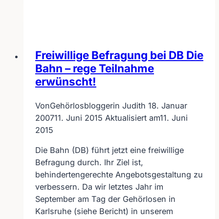
Schädigung
möglich
Freiwillige Befragung bei DB Die
Bahn – rege Teilnahme
erwünscht!
Von
Gehörlosbloggerin Judith
18. Januar
2007
11. Juni 2015
Aktualisiert am
11. Juni
2015
Die Bahn (DB) führt jetzt eine freiwillige
Befragung durch. Ihr Ziel ist,
behindertengerechte Angebotsgestaltung zu
verbessern. Da wir letztes Jahr im
September am Tag der Gehörlosen in
Karlsruhe (siehe Bericht) in unserem