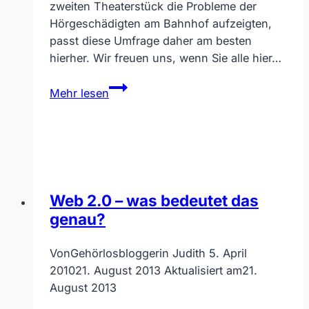
zweiten Theaterstück die Probleme der
Hörgeschädigten am Bahnhof aufzeigten,
passt diese Umfrage daher am besten
hierher. Wir freuen uns, wenn Sie alle hier…
Freiwillige
Mehr lesen
Befragung
bei
DB
Die
Bahn
–
Web 2.0 – was bedeutet das
rege
genau?
Teilnahme
erwünscht!
Von
Gehörlosbloggerin Judith
5. April
2010
21. August 2013
Aktualisiert am
21.
August 2013