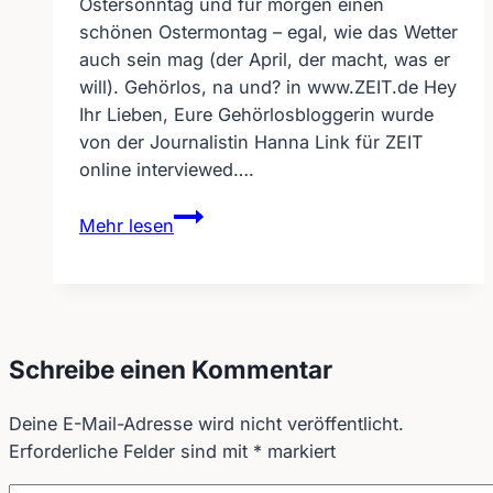
Ostersonntag und für morgen einen
schönen Ostermontag – egal, wie das Wetter
auch sein mag (der April, der macht, was er
will). Gehörlos, na und? in www.ZEIT.de Hey
Ihr Lieben, Eure Gehörlosbloggerin wurde
von der Journalistin Hanna Link für ZEIT
online interviewed….
Gehörlos,
Mehr lesen
na
und?
in
www.ZEIT.de
Schreibe einen Kommentar
Deine E-Mail-Adresse wird nicht veröffentlicht.
Erforderliche Felder sind mit
*
markiert