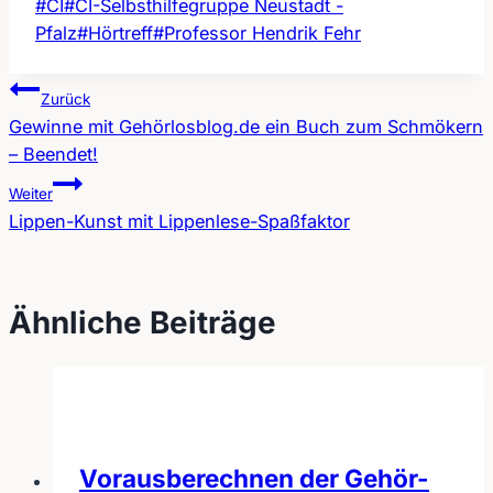
Schlagworte:
#
CI
#
CI-Selbsthilfegruppe Neustadt -
Pfalz
#
Hörtreff
#
Professor Hendrik Fehr
Zurück
Gewinne mit Gehörlosblog.de ein Buch zum Schmökern
Beitragsnavigation
– Beendet!
Weiter
Lippen-Kunst mit Lippenlese-Spaßfaktor
Ähnliche Beiträge
Vorausberechnen der Gehör-