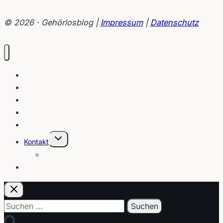
© 2026 · Gehörlosblog |
Impressum
|
Datenschutz
Blog
Interviews
Gebärden
Lippenleser
Tutorials
Untermenü
Kontakt
umschalten
Über
E-Post
Suchen
nach: