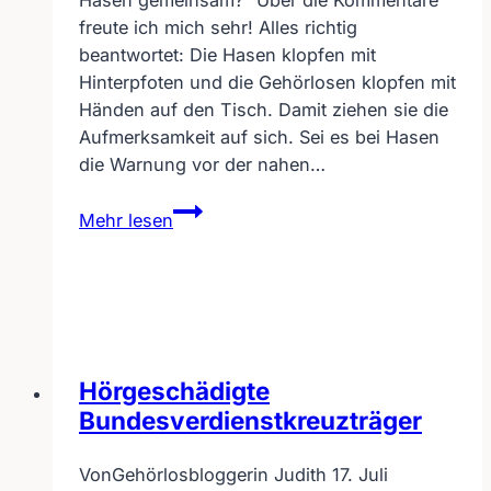
freute ich mich sehr! Alles richtig
beantwortet: Die Hasen klopfen mit
Hinterpfoten und die Gehörlosen klopfen mit
Händen auf den Tisch. Damit ziehen sie die
Aufmerksamkeit auf sich. Sei es bei Hasen
die Warnung vor der nahen…
Was
Mehr lesen
die
Gehörlosen
mit
Hasen
gemeinsam
haben?
Hörgeschädigte
Bundesverdienstkreuzträger
Von
Gehörlosbloggerin Judith
17. Juli