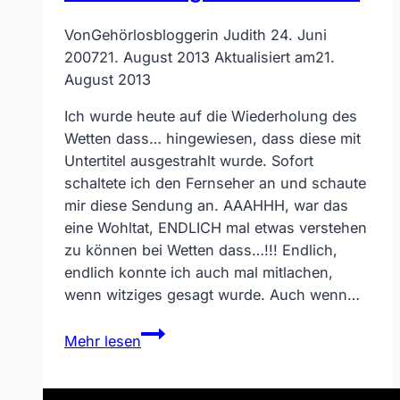
Von
Gehörlosbloggerin Judith
24. Juni
2007
21. August 2013
Aktualisiert am
21.
August 2013
Ich wurde heute auf die Wiederholung des
Wetten dass… hingewiesen, dass diese mit
Untertitel ausgestrahlt wurde. Sofort
schaltete ich den Fernseher an und schaute
mir diese Sendung an. AAAHHH, war das
eine Wohltat, ENDLICH mal etwas verstehen
zu können bei Wetten dass…!!! Endlich,
endlich konnte ich auch mal mitlachen,
wenn witziges gesagt wurde. Auch wenn…
ZDF
Mehr lesen
–
Wetten
dass…-