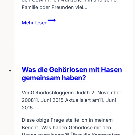
Familie oder Freunden viel…
Gewinner
Mehr lesen
ausgelost
für
Escape
Room
#gewinnhouseoftales
Was die Gehörlosen mit Hasen
gemeinsam haben?
Von
Gehörlosbloggerin Judith
2. November
2008
11. Juni 2015
Aktualisiert am
11. Juni
2015
Diese obige Frage stellte ich in meinem
Bericht „Was haben Gehörlose mit den
Hasen gemeinsam?“ Über die Kommentare