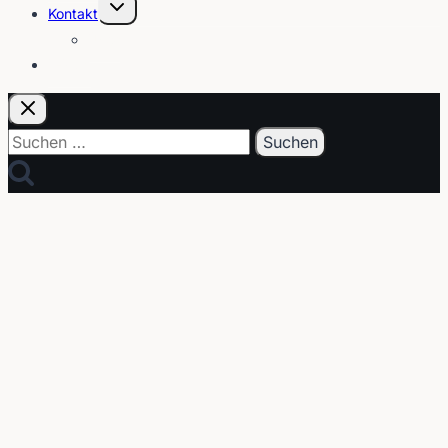
Untermenü
Kontakt
umschalten
Über
E-Post
Suchen
nach: