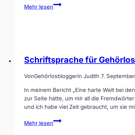
Ein
Mehr lesen
Gedicht
über
hörende
und
doch
taube
Schriftsprache für Gehörl
Menschen
Von
Gehörlosbloggerin Judith
7. Septembe
In meinem Bericht „Eine harte Welt bei de
zur Seite hatte, um mir all die Fremdwörte
und ich habe viel Zeit gebraucht, um sie m
Schriftsprache
Mehr lesen
für