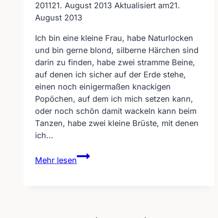
2011
21. August 2013
Aktualisiert am
21.
August 2013
Ich bin eine kleine Frau, habe Naturlocken
und bin gerne blond, silberne Härchen sind
darin zu finden, habe zwei stramme Beine,
auf denen ich sicher auf der Erde stehe,
einen noch einigermaßen knackigen
Popöchen, auf dem ich mich setzen kann,
oder noch schön damit wackeln kann beim
Tanzen, habe zwei kleine Brüste, mit denen
ich…
Für
Mehr lesen
alle,
die
die
Gehörlosbloggerin
kritisieren