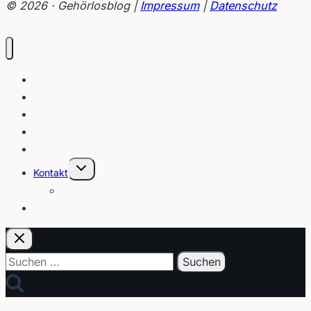
© 2026 · Gehörlosblog |
Impressum
|
Datenschutz
Blog
Interviews
Gebärden
Lippenleser
Tutorials
Untermenü
Kontakt
umschalten
Über
E-Post
Suchen
nach: