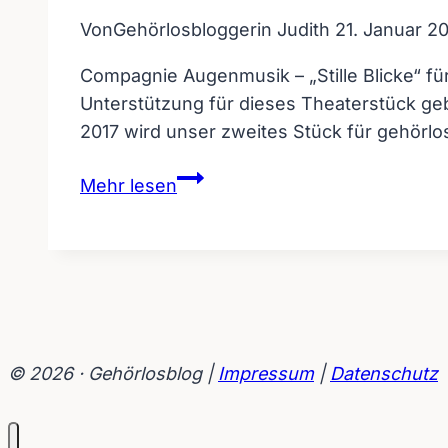
Von
Gehörlosbloggerin Judith
21. Januar 2
Compagnie Augenmusik – „Stille Blicke“ für
Unterstützung für dieses Theaterstück ge
2017 wird unser zweites Stück für gehörlo
Compagnie
Mehr lesen
Augenmusik
–
„Stille
Blicke“
für
Kinder
© 2026 · Gehörlosblog |
Impressum
|
Datenschutz