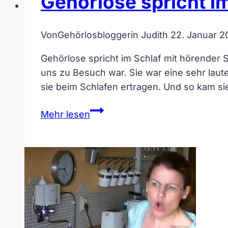
Gehörlose spricht i
Von
Gehörlosbloggerin Judith
22. Januar 2
Gehörlose spricht im Schlaf mit hörender 
uns zu Besuch war. Sie war eine sehr laut
sie beim Schlafen ertragen. Und so kam s
Gehörlose
Mehr lesen
spricht
im
Schlaf
wie
eine
Hörende