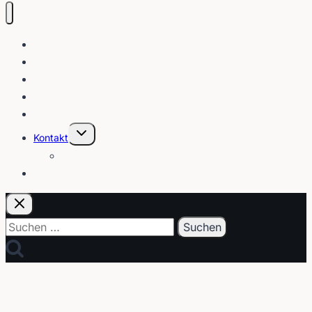
Blog
Interviews
Gebärden
Lippenleser
Tutorials
Untermenü
Kontakt
umschalten
Über
E-Post
Suchen
nach: