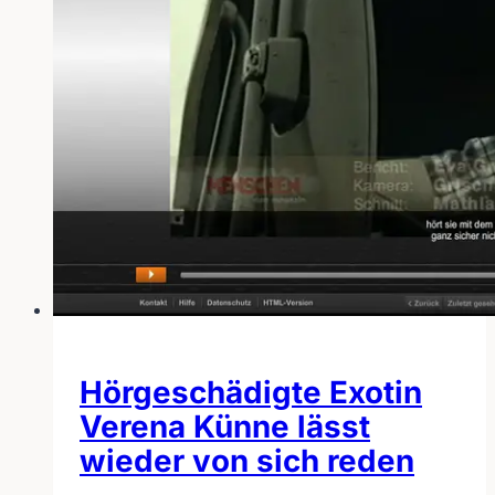
Hörgeschädigte Exotin
Verena Künne lässt
wieder von sich reden