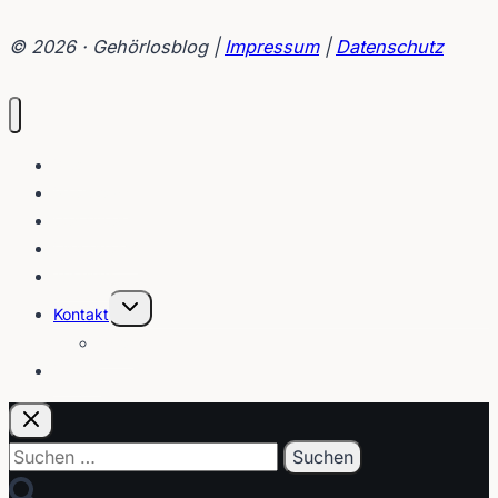
lässt
wieder
© 2026 · Gehörlosblog |
Impressum
|
Datenschutz
von
sich
reden
Blog
Interviews
Gebärden
Lippenleser
Tutorials
Untermenü
Kontakt
umschalten
Über
E-Post
Suchen
nach: