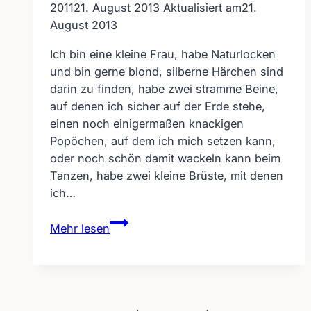
2011
21. August 2013
Aktualisiert am
21.
August 2013
Ich bin eine kleine Frau, habe Naturlocken
und bin gerne blond, silberne Härchen sind
darin zu finden, habe zwei stramme Beine,
auf denen ich sicher auf der Erde stehe,
einen noch einigermaßen knackigen
Popöchen, auf dem ich mich setzen kann,
oder noch schön damit wackeln kann beim
Tanzen, habe zwei kleine Brüste, mit denen
ich…
Für
Mehr lesen
alle,
die
die
Gehörlosbloggerin
kritisieren