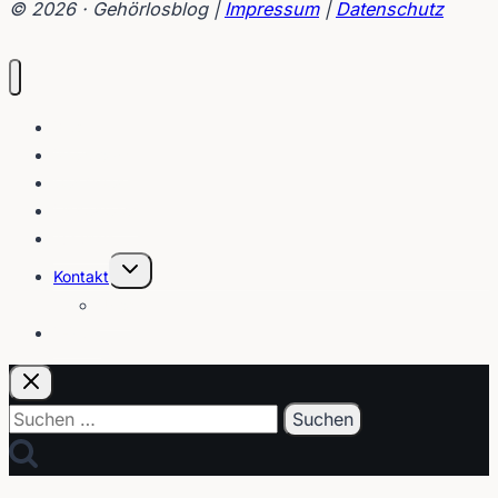
© 2026 · Gehörlosblog |
Impressum
|
Datenschutz
Blog
Interviews
Gebärden
Lippenleser
Tutorials
Untermenü
Kontakt
umschalten
Über
E-Post
Suchen
nach: