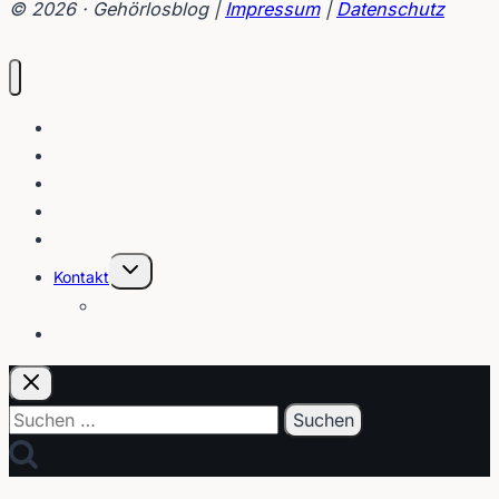
© 2026 · Gehörlosblog |
Impressum
|
Datenschutz
Blog
Interviews
Gebärden
Lippenleser
Tutorials
Untermenü
Kontakt
umschalten
Über
E-Post
Suchen
nach: