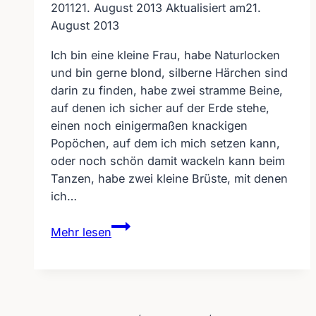
2011
21. August 2013
Aktualisiert am
21.
August 2013
Ich bin eine kleine Frau, habe Naturlocken
und bin gerne blond, silberne Härchen sind
darin zu finden, habe zwei stramme Beine,
auf denen ich sicher auf der Erde stehe,
einen noch einigermaßen knackigen
Popöchen, auf dem ich mich setzen kann,
oder noch schön damit wackeln kann beim
Tanzen, habe zwei kleine Brüste, mit denen
ich…
Für
Mehr lesen
alle,
die
die
Gehörlosbloggerin
kritisieren