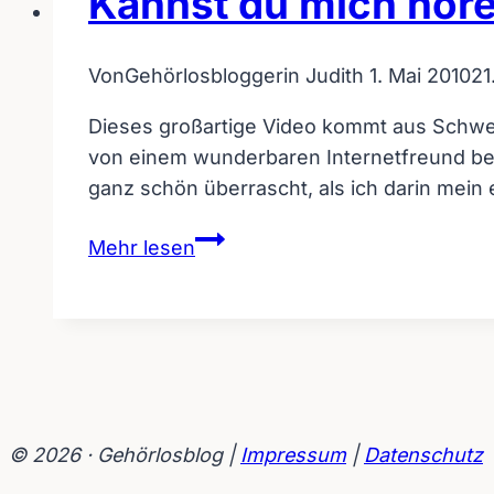
Kannst du mich höre
Von
Gehörlosbloggerin Judith
1. Mai 2010
21
Dieses großartige Video kommt aus Schwede
von einem wunderbaren Internetfreund be
ganz schön überrascht, als ich darin mei
Kannst
Mehr lesen
du
mich
hören
/
sehen?
Wer
ist
© 2026 · Gehörlosblog |
Impressum
|
Datenschutz
unser